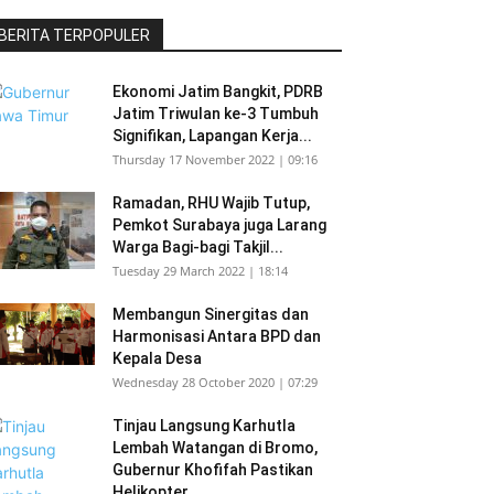
BERITA TERPOPULER
Ekonomi Jatim Bangkit, PDRB
Jatim Triwulan ke-3 Tumbuh
Signifikan, Lapangan Kerja...
Thursday 17 November 2022 | 09:16
Ramadan, RHU Wajib Tutup,
Pemkot Surabaya juga Larang
Warga Bagi-bagi Takjil...
Tuesday 29 March 2022 | 18:14
Membangun Sinergitas dan
Harmonisasi Antara BPD dan
Kepala Desa
Wednesday 28 October 2020 | 07:29
Tinjau Langsung Karhutla
Lembah Watangan di Bromo,
Gubernur Khofifah Pastikan
Helikopter...