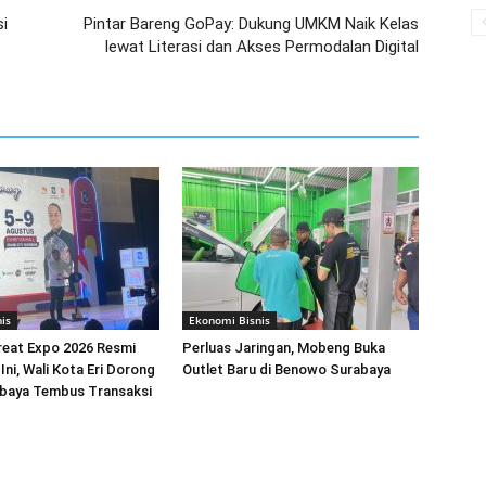
si
Pintar Bareng GoPay: Dukung UMKM Naik Kelas
lewat Literasi dan Akses Permodalan Digital
is
Ekonomi Bisnis
reat Expo 2026 Resmi
Perluas Jaringan, Mobeng Buka
Ini, Wali Kota Eri Dorong
Outlet Baru di Benowo Surabaya
aya Tembus Transaksi