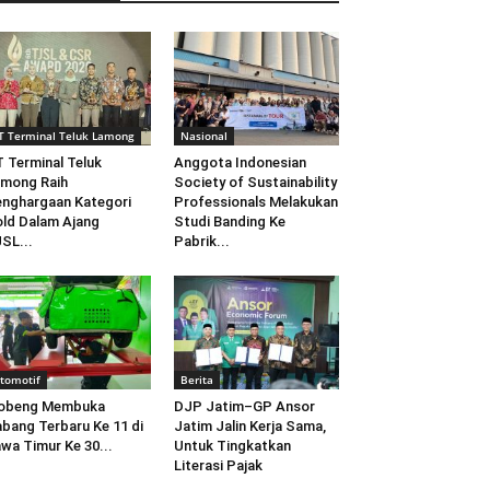
T Terminal Teluk Lamong
Nasional
 Terminal Teluk
Anggota Indonesian
mong Raih
Society of Sustainability
nghargaan Kategori
Professionals Melakukan
ld Dalam Ajang
Studi Banding Ke
SL...
Pabrik...
tomotif
Berita
obeng Membuka
DJP Jatim–GP Ansor
bang Terbaru Ke 11 di
Jatim Jalin Kerja Sama,
wa Timur Ke 30...
Untuk Tingkatkan
Literasi Pajak