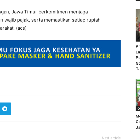
uangan, Jawa Timur berkomitmen menjaga
ajib pajak, serta memastikan setiap rupiah
rakat. (acs)
P
PT
La
Pe
Go
TJ
O
M
Ca
Ja
Next article