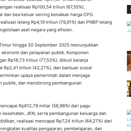
engan realisasi Rp100,54 triliun (67,55%),
i dan bea keluar seiring kenaikan harga CPO.
alisasi lelang Rp4,19 triliun (76,91%) dan PNBP lelang
gelolaan aset negara yang efisien.
wa Timur hingga 30 September 2025 menunjukkan
n ekonomi dan pelayanan publik. Komponen
n Rp18,73 triliun (77,53%), diikuti belanja
l Rp2,41 triliun (42,27%), dan bantuan sosial
ncerminkan upaya pemerintah dalam menjaga
an publik, dan mendorong pembangunan
mencapai Rp612,78 miliar (58,98%) dari pagu
nan kesehatan, JKN, serta pembangunan keluarga dan
ikan, realisasi mencapai Rp7,24 triliun (64,27%) dari
eningkatan kualitas pengajaran, pembelajaran, dan