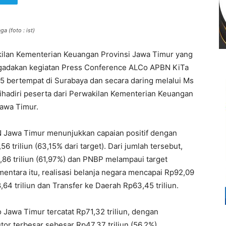
a (foto : ist)
ilan Kementerian Keuangan Provinsi Jawa Timur yang
gadakan kegiatan Press Conference ALCo APBN KiTa
 bertempat di Surabaya dan secara daring melalui Ms
dihadiri peserta dari Perwakilan Kementerian Keuangan
Jawa Timur.
N Jawa Timur menunjukkan capaian positif dengan
 triliun (63,15% dari target). Dari jumlah tersebut,
86 triliun (61,97%) dan PNBP melampaui target
mentara itu, realisasi belanja negara mencapai Rp92,09
28,64 triliun dan Transfer ke Daerah Rp63,45 triliun.
o Jawa Timur tercatat Rp71,32 triliun, dengan
tor terbesar sebesar Rp47,37 triliun (56,2%).