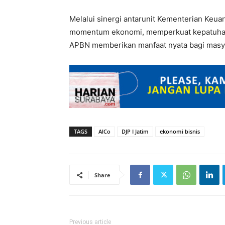
Melalui sinergi antarunit Kementerian Ke
momentum ekonomi, memperkuat kepatuhan w
APBN memberikan manfaat nyata bagi masya
TAGS
AlCo
DJP I Jatim
ekonomi bisnis
Share
Previous article