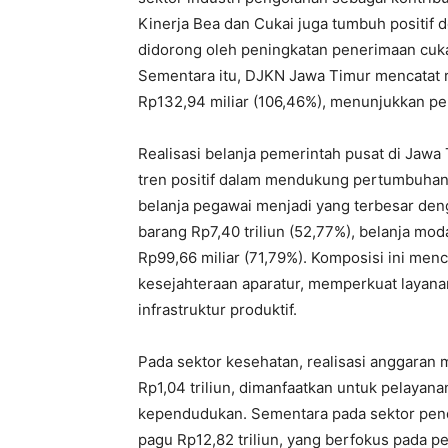
Kinerja Bea dan Cukai juga tumbuh positif d
didorong oleh peningkatan penerimaan cuka
Sementara itu, DJKN Jawa Timur mencatat re
Rp132,94 miliar (106,46%), menunjukkan pen
Realisasi belanja pemerintah pusat di Ja
tren positif dalam mendukung pertumbuha
belanja pegawai menjadi yang terbesar denga
barang Rp7,40 triliun (52,77%), belanja moda
Rp99,66 miliar (71,79%). Komposisi ini me
kesejahteraan aparatur, memperkuat layan
infrastruktur produktif.
Pada sektor kesehatan, realisasi anggaran 
Rp1,04 triliun, dimanfaatkan untuk pelaya
kependudukan. Sementara pada sektor pendid
pagu Rp12,82 triliun, yang berfokus pada p