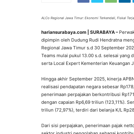
ALCo Regional Jawa Timur: Ekonomi Terkendali, Fiskal Terjag
hariansurabaya.com | SURABAYA –
Perwak
dipimpin oleh Dudung Rudi Hendratna men
Regional Jawa Timur s.d 30 September 2025
Teams mulai pukul 13.00 s.d. selesai yang 
serta Local Expert Kementerian Keuangan 
Hingga akhir September 2025, kinerja APB
realisasi pendapatan negara sebesar Rp178,56
penerimaan perpajakan berkontribusi Rp171,
dengan capaian Rp6,69 triliun (123,11%). Se
triliun (72,97%), terdiri dari belanja K/L Rp
Dari sisi perpajakan, penerimaan pajak nett
sektor industri pengolahan sebagai kontribu