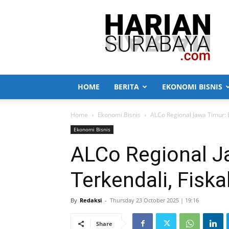
Harian
Surabaya
HOME
BERITA
EKONOMI BISNIS
Home
Ekonomi Bisnis
ALCo Regional Jawa Timur: 
Ekonomi Bisnis
ALCo Regional J
Terkendali, Fiska
By
Redaksi
-
Thursday 23 October 2025 | 19:16
Share