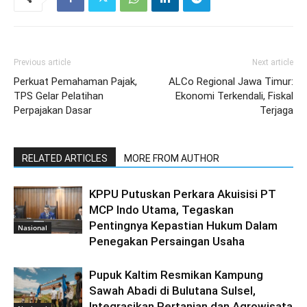
Previous article
Next article
Perkuat Pemahaman Pajak,
ALCo Regional Jawa Timur:
TPS Gelar Pelatihan
Ekonomi Terkendali, Fiskal
Perpajakan Dasar
Terjaga
RELATED ARTICLES
MORE FROM AUTHOR
KPPU Putuskan Perkara Akuisisi PT
MCP Indo Utama, Tegaskan
Pentingnya Kepastian Hukum Dalam
Nasional
Penegakan Persaingan Usaha
Pupuk Kaltim Resmikan Kampung
Sawah Abadi di Bulutana Sulsel,
Integrasikan Pertanian dan Agrowisata