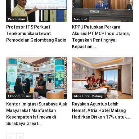
Pendidikan
Nasional
Profesor ITS Perkuat
KPPU Putuskan Perkara
Telekomunikasi Lewat
Akuisisi PT MCP Indo Utama,
Pemodelan Gelombang Radio
Tegaskan Pentingnya
Kepastian...
Ekonomi Bisnis
Atria Hotel Malang
Kantor Imigrasi Surabaya Ajak
Rayakan Agustus Lebih
Masyarakat Manfaatkan
Hemat, Atria Hotel Malang
Kesempatan Istimewa di
Hadirkan Diskon 17% untuk...
Surabaya Great...