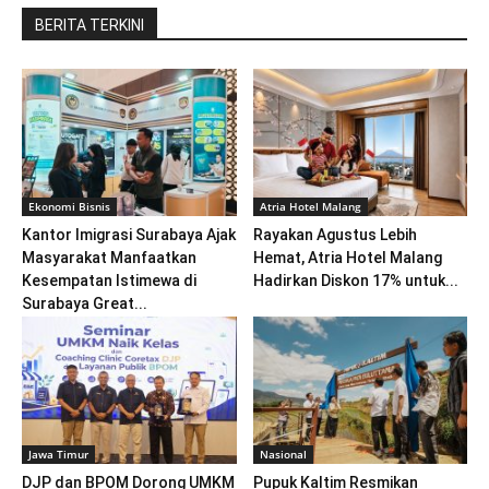
BERITA TERKINI
Ekonomi Bisnis
Atria Hotel Malang
Kantor Imigrasi Surabaya Ajak
Rayakan Agustus Lebih
Masyarakat Manfaatkan
Hemat, Atria Hotel Malang
Kesempatan Istimewa di
Hadirkan Diskon 17% untuk...
Surabaya Great...
Jawa Timur
Nasional
DJP dan BPOM Dorong UMKM
Pupuk Kaltim Resmikan