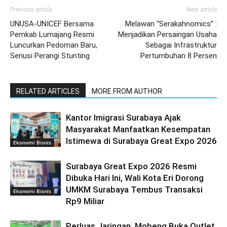
Previous article
Next article
UNUSA-UNICEF Bersama
Melawan “Serakahnomics” :
Pemkab Lumajang Resmi
Menjadikan Persaingan Usaha
Luncurkan Pedoman Baru,
Sebagai Infrastruktur
Seriusi Perangi Stunting
Pertumbuhan 8 Persen
RELATED ARTICLES
MORE FROM AUTHOR
Kantor Imigrasi Surabaya Ajak
Masyarakat Manfaatkan Kesempatan
Istimewa di Surabaya Great Expo 2026
Ekonomi Bisnis
Surabaya Great Expo 2026 Resmi
Dibuka Hari Ini, Wali Kota Eri Dorong
UMKM Surabaya Tembus Transaksi
Ekonomi Bisnis
Rp9 Miliar
Perluas Jaringan, Mobeng Buka Outlet