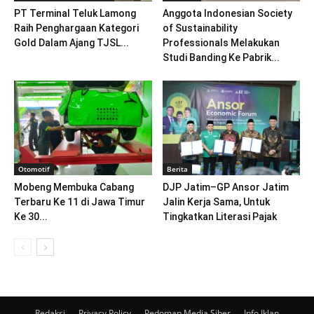
PT Terminal Teluk Lamong
Anggota Indonesian Society
Raih Penghargaan Kategori
of Sustainability
Gold Dalam Ajang TJSL...
Professionals Melakukan
Studi Banding Ke Pabrik...
Otomotif
Berita
Mobeng Membuka Cabang
DJP Jatim–GP Ansor Jatim
Terbaru Ke 11 di Jawa Timur
Jalin Kerja Sama, Untuk
Ke 30...
Tingkatkan Literasi Pajak
Redaksi
Privacy Policy
Pedoman Media Siber
Info Iklan