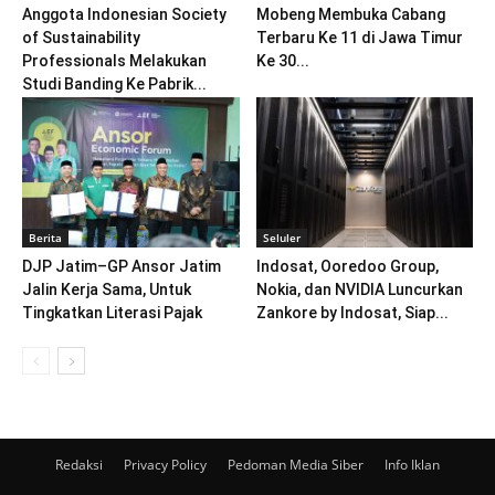
Anggota Indonesian Society
Mobeng Membuka Cabang
of Sustainability
Terbaru Ke 11 di Jawa Timur
Professionals Melakukan
Ke 30...
Studi Banding Ke Pabrik...
Berita
Seluler
DJP Jatim–GP Ansor Jatim
Indosat, Ooredoo Group,
Jalin Kerja Sama, Untuk
Nokia, dan NVIDIA Luncurkan
Tingkatkan Literasi Pajak
Zankore by Indosat, Siap...
Redaksi
Privacy Policy
Pedoman Media Siber
Info Iklan