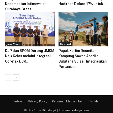
Kesempatan Istimewa di
Hadirkan Diskon 17% untuk...
Surabaya Great...
Jawa Timur
Nasional
DJP dan BPOM Dorong UMKM
Pupuk Kaltim Resmikan
Naik Kelas melalui Integrasi
Kampung Sawah Abadi di
Coretax DJP...
Bulutana Sulsel, Integrasikan
Pertanian...
Redaksi
Privacy Policy
Pedoman Media Siber
Info Iklan
© Hak Cipta Dilindungi | Hariansurabaya.com