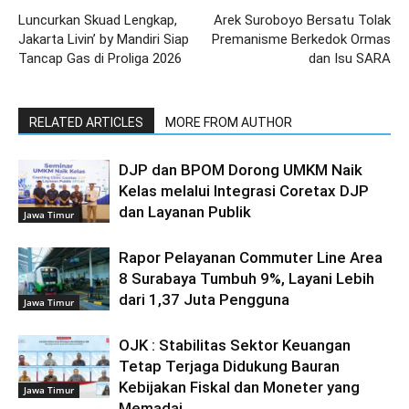
Luncurkan Skuad Lengkap,
Arek Suroboyo Bersatu Tolak
Jakarta Livin’ by Mandiri Siap
Premanisme Berkedok Ormas
Tancap Gas di Proliga 2026
dan Isu SARA
RELATED ARTICLES
MORE FROM AUTHOR
DJP dan BPOM Dorong UMKM Naik
Kelas melalui Integrasi Coretax DJP
dan Layanan Publik
Jawa Timur
Rapor Pelayanan Commuter Line Area
8 Surabaya Tumbuh 9%, Layani Lebih
dari 1,37 Juta Pengguna
Jawa Timur
OJK : Stabilitas Sektor Keuangan
Tetap Terjaga Didukung Bauran
Kebijakan Fiskal dan Moneter yang
Jawa Timur
Memadai