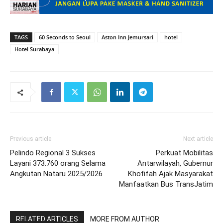
TAGS
60 Seconds to Seoul
Aston Inn Jemursari
hotel
Hotel Surabaya
Previous article
Next article
Pelindo Regional 3 Sukses
Perkuat Mobilitas
Layani 373.760 orang Selama
Antarwilayah, Gubernur
Angkutan Nataru 2025/2026
Khofifah Ajak Masyarakat
Manfaatkan Bus TransJatim
RELATED ARTICLES
MORE FROM AUTHOR