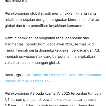
dan domestik.
Perekonomian global masih menunjukkan kinerja yang
relatif baik sejalan dengan penguatan kinerja manufaktur
global dan tren pemulihan keyakinan konsumen.
Namun demikian, peningkatan tensi geopolitik dan
fragmentasi geoekonomi pada awal 2026, termasuk di
Timur Tengah serta dinamika kebijakan perdagangan AS,
menjadi
downside risk
yang berpotensi meningkatkan
volatilitas pasar keuangan global.
Baca juga :
OJK Cabut Izin Usahat PT Bank Perekonomian
Rakyat Primba Master Bank
Perekonomian AS pada kuartal IV 2025 terpantau tumbuh
1,4 persen
qtq,
jauh di bawah ekspektasi pasar sebesar
2,5 persen, didorong oleh
government shutdown
dan