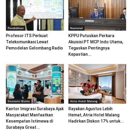
Pendidikan
Nasional
Profesor ITS Perkuat
KPPU Putuskan Perkara
Telekomunikasi Lewat
Akuisisi PT MCP Indo Utama,
Pemodelan Gelombang Radio
Tegaskan Pentingnya
Kepastian...
Ekonomi Bisnis
Atria Hotel Malang
Kantor Imigrasi Surabaya Ajak
Rayakan Agustus Lebih
Masyarakat Manfaatkan
Hemat, Atria Hotel Malang
Kesempatan Istimewa di
Hadirkan Diskon 17% untuk...
Surabaya Great...