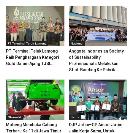
PT Terminal Teluk Lamong
Nasional
PT Terminal Teluk Lamong
Anggota Indonesian Society
Raih Penghargaan Kategori
of Sustainability
Gold Dalam Ajang TJSL...
Professionals Melakukan
Studi Banding Ke Pabrik...
Otomotif
Berita
Mobeng Membuka Cabang
DJP Jatim–GP Ansor Jatim
Terbaru Ke 11 di Jawa Timur
Jalin Kerja Sama, Untuk