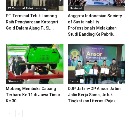
PT Terminal Teluk Lamong
Nasional
PT Terminal Teluk Lamong
Anggota Indonesian Society
Raih Penghargaan Kategori
of Sustainability
Gold Dalam Ajang TJSL...
Professionals Melakukan
Studi Banding Ke Pabrik...
Otomotif
Berita
Mobeng Membuka Cabang
DJP Jatim–GP Ansor Jatim
Terbaru Ke 11 di Jawa Timur
Jalin Kerja Sama, Untuk
Ke 30...
Tingkatkan Literasi Pajak