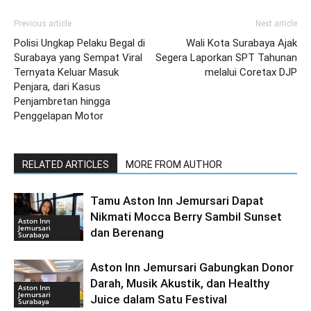
Previous article
Next article
Polisi Ungkap Pelaku Begal di
Wali Kota Surabaya Ajak
Surabaya yang Sempat Viral
Segera Laporkan SPT Tahunan
Ternyata Keluar Masuk
melalui Coretax DJP
Penjara, dari Kasus
Penjambretan hingga
Penggelapan Motor
RELATED ARTICLES
MORE FROM AUTHOR
Tamu Aston Inn Jemursari Dapat
Nikmati Mocca Berry Sambil Sunset
Aston Inn
Jemursari
dan Berenang
Surabaya
Aston Inn Jemursari Gabungkan Donor
Darah, Musik Akustik, dan Healthy
Aston Inn
Jemursari
Juice dalam Satu Festival
Surabaya