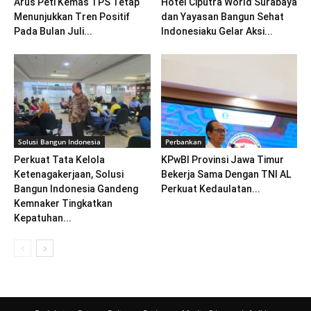
Arus Peti Kemas TPS Tetap
Hotel Ciputra World Surabaya
Menunjukkan Tren Positif
dan Yayasan Bangun Sehat
Pada Bulan Juli...
Indonesiaku Gelar Aksi...
Solusi Bangun Indonesia
Perbankan
Perkuat Tata Kelola
KPwBI Provinsi Jawa Timur
Ketenagakerjaan, Solusi
Bekerja Sama Dengan TNI AL
Bangun Indonesia Gandeng
Perkuat Kedaulatan...
Kemnaker Tingkatkan
Kepatuhan...