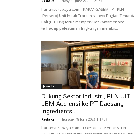
Redaksi
-
Friday 26 June 2026 | 21:43
hariansurabaya.com | KARANGASEM - PT PLN
(Persero) Unit Induk Transmisi Jawa Bagian Timur 
Bali (UIT JBM) terus memperkuat komitmennya
terhadap pelestarian lingkungan melalui...
Jawa Timur
Dukung Sektor Industri, PLN UIT
JBM Audiensi ke PT Daesang
Ingredients...
Redaksi
-
Thursday 18 June 2026 | 17:09
hariansurabaya.com | DRIYOREJO, KABUPATEN