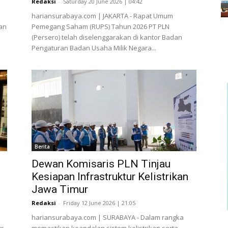
Redaksi
-
Saturday 20 June 2026 | 04:42
hariansurabaya.com | JAKARTA - Rapat Umum
dan
Pemegang Saham (RUPS) Tahun 2026 PT PLN
(Persero) telah diselenggarakan di kantor Badan
Pengaturan Badan Usaha Milik Negara...
Berita
Dewan Komisaris PLN Tinjau
Kesiapan Infrastruktur Kelistrikan
Jawa Timur
Redaksi
-
Friday 12 June 2026 | 21:05
hariansurabaya.com | SURABAYA - Dalam rangka