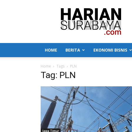
Harian
Surabaya
HOME
BERITA
EKONOMI BISNIS
Home
Tags
PLN
Tag: PLN
Jawa Timur