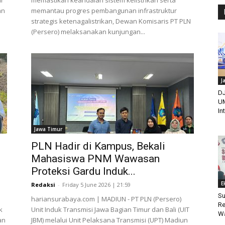
ur
memastikan keandalan sistem kelistrikan serta
an
memantau progres pembangunan infrastruktur
strategis ketenagalistrikan, Dewan Komisaris PT PLN
(Persero) melaksanakan kunjungan...
J
DJ
UM
In
Jawa Timur
PLN Hadir di Kampus, Bekali
Mahasiswa PNM Wawasan
Proteksi Gardu Induk...
E
Redaksi
-
Friday 5 June 2026 | 21:59
Su
hariansurabaya.com | MADIUN - PT PLN (Persero)
Re
k
Unit Induk Transmisi Jawa Bagian Timur dan Bali (UIT
Wa
an
JBM) melalui Unit Pelaksana Transmisi (UPT) Madiun