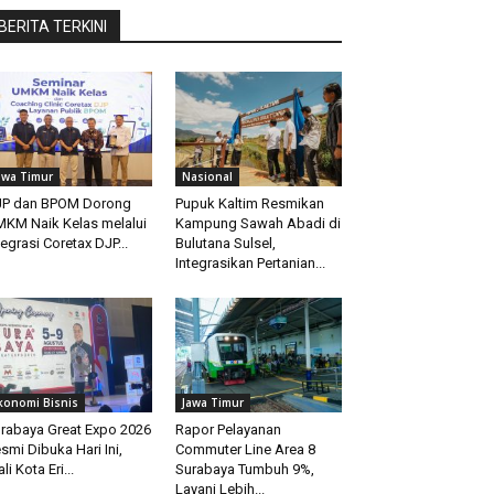
BERITA TERKINI
awa Timur
Nasional
P dan BPOM Dorong
Pupuk Kaltim Resmikan
KM Naik Kelas melalui
Kampung Sawah Abadi di
tegrasi Coretax DJP...
Bulutana Sulsel,
Integrasikan Pertanian...
konomi Bisnis
Jawa Timur
rabaya Great Expo 2026
Rapor Pelayanan
smi Dibuka Hari Ini,
Commuter Line Area 8
li Kota Eri...
Surabaya Tumbuh 9%,
Layani Lebih...