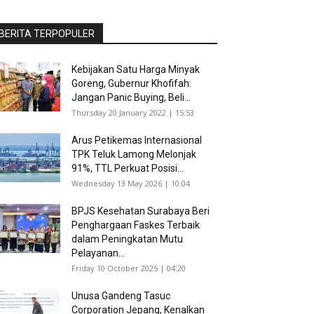
BERITA TERPOPULER
Kebijakan Satu Harga Minyak
Goreng, Gubernur Khofifah:
Jangan Panic Buying, Beli...
Thursday 20 January 2022 | 15:53
Arus Petikemas Internasional
TPK Teluk Lamong Melonjak
91%, TTL Perkuat Posisi...
Wednesday 13 May 2026 | 10:04
BPJS Kesehatan Surabaya Beri
Penghargaan Faskes Terbaik
dalam Peningkatan Mutu
Pelayanan...
Friday 10 October 2025 | 04:20
Unusa Gandeng Tasuc
Corporation Jepang, Kenalkan