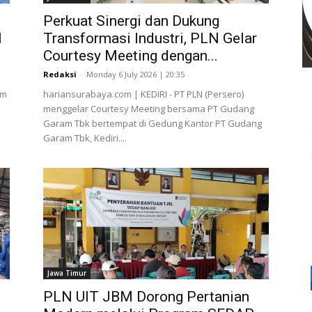
Perkuat Sinergi dan Dukung
1
Transformasi Industri, PLN Gelar
Courtesy Meeting dengan...
Redaksi
-
Monday 6 July 2026 | 20:35
um
hariansurabaya.com | KEDIRI - PT PLN (Persero)
menggelar Courtesy Meeting bersama PT Gudang
Garam Tbk bertempat di Gedung Kantor PT Gudang
Garam Tbk, Kediri....
Jawa Timur
PLN UIT JBM Dorong Pertanian