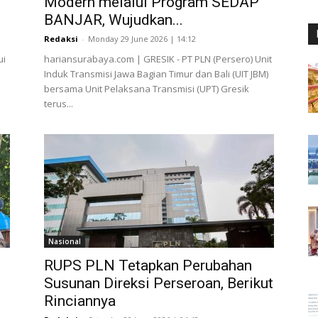
Modern melalui Program SEDAP
BANJAR, Wujudkan...
Redaksi
-
Monday 29 June 2026 | 14:12
ui
hariansurabaya.com | GRESIK - PT PLN (Persero) Unit
Induk Transmisi Jawa Bagian Timur dan Bali (UIT JBM)
bersama Unit Pelaksana Transmisi (UPT) Gresik
terus...
Nasional
RUPS PLN Tetapkan Perubahan
Susunan Direksi Perseroan, Berikut
Rinciannya