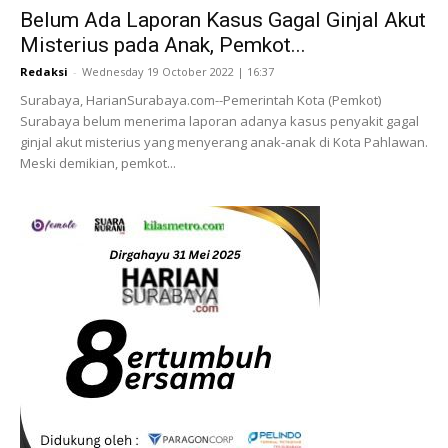
Belum Ada Laporan Kasus Gagal Ginjal Akut
Misterius pada Anak, Pemkot...
Redaksi
-
Wednesday 19 October 2022 | 16:37
Surabaya, HarianSurabaya.com--Pemerintah Kota (Pemkot)
Surabaya belum menerima laporan adanya kasus penyakit gagal
ginjal akut misterius yang menyerang anak-anak di Kota Pahlawan.
Meski demikian, pemkot...