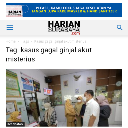
Home
Tags
Kasus gagal ginjal akut misterius
Tag: kasus gagal ginjal akut
misterius
Kesehatan