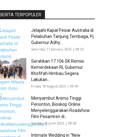
BERITA TERPOPULER
Jelajahi Kapal Pesiar Australia di
Pelabuhan Tanjung Tembaga, Pj.
Gubernur Adhy...
Saturday 11 January 2025 | 08:33
Serahkan 17.106 SK Remisi
Kemerdekaan RI, Gubernur
Khofifah Himbau Segera
Lakukan...
Friday 18 August 2023 | 09:45
Menyambut Animo Tinggi
Penonton, Bioskop Online
Menyelenggarakan Roadshow
Film Pesantren di...
Sunday 18 June 2023 | 08:28
Intimate Wedding in “New