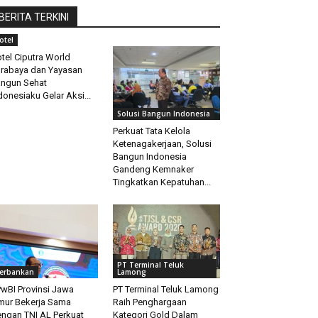
BERITA TERKINI
otel
tel Ciputra World
rabaya dan Yayasan
ngun Sehat
donesiaku Gelar Aksi...
Solusi Bangun Indonesia
Perkuat Tata Kelola
Ketenagakerjaan, Solusi
Bangun Indonesia
Gandeng Kemnaker
Tingkatkan Kepatuhan...
PT Terminal Teluk
erbankan
Lamong
wBI Provinsi Jawa
PT Terminal Teluk Lamong
mur Bekerja Sama
Raih Penghargaan
ngan TNI AL Perkuat
Kategori Gold Dalam