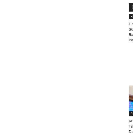
H
Ho
Su
Ba
In
P
KP
Ti
De