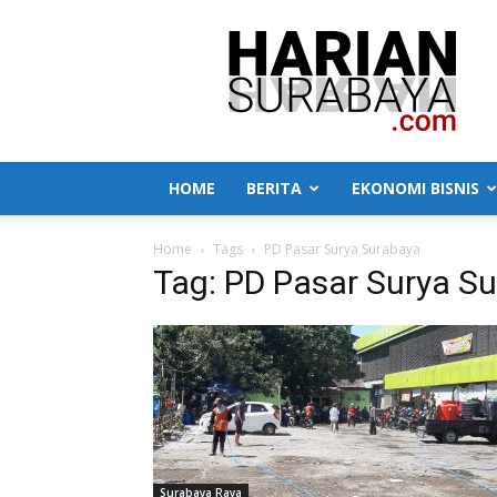
Harian
Surabaya
HOME
BERITA
EKONOMI BISNIS
Home
Tags
PD Pasar Surya Surabaya
Tag: PD Pasar Surya S
Surabaya Raya