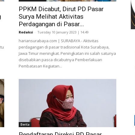
PPKM Dicabut, Dirut PD Pasar
g
Surya Melihat Aktivitas
Perdagangan di Pasar...
Redaksi
-
Tuesday 10 January 2023 | 14:49
hariansurabaya.com | SURABAYA - Aktivitas
tu
perdagangan di pasar tradisional Kota Surabaya,
Jawa Timur meningkat. Peningkatan ini salah satunya
disebabkan pasca dicabutnya Pemberlakuan
Pembatasan Kegiatan...
Berita
Pendaftaran Direksi PD Pasar