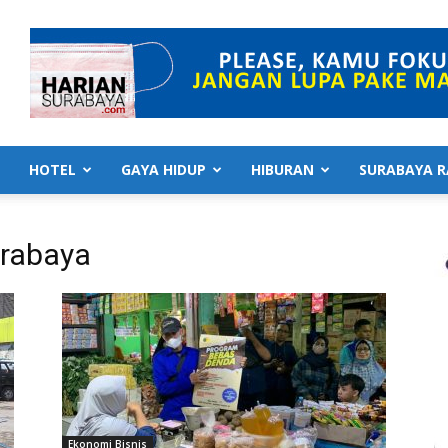
HOTEL
GAYA HIDUP
HIBURAN
SURABAYA R
urabaya
Ekonomi Bisnis