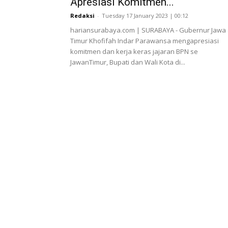
Apresiasi Komitmen...
Redaksi
-
Tuesday 17 January 2023 | 00:12
hariansurabaya.com | SURABAYA - Gubernur Jawa
Timur Khofifah Indar Parawansa mengapresiasi
komitmen dan kerja keras jajaran BPN se
JawanTimur, Bupati dan Wali Kota di...