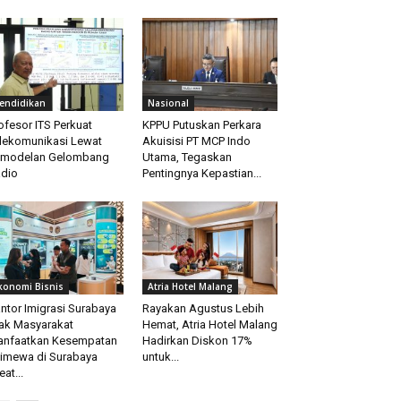
endidikan
Nasional
ofesor ITS Perkuat
KPPU Putuskan Perkara
lekomunikasi Lewat
Akuisisi PT MCP Indo
emodelan Gelombang
Utama, Tegaskan
dio
Pentingnya Kepastian...
konomi Bisnis
Atria Hotel Malang
ntor Imigrasi Surabaya
Rayakan Agustus Lebih
ak Masyarakat
Hemat, Atria Hotel Malang
nfaatkan Kesempatan
Hadirkan Diskon 17%
timewa di Surabaya
untuk...
eat...