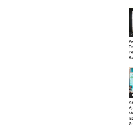
P
Pr
Te
P
Ra
E
Ka
Aj
Ma
Is
Gr