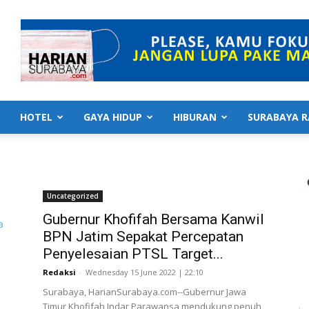
HOTEL
GAYA HIDUP
HIBURAN
SURABAYA R
Uncategorized
Gubernur Khofifah Bersama Kanwil
BPN Jatim Sepakat Percepatan
Penyelesaian PTSL Target...
Redaksi
-
Wednesday 15 June 2022 | 22:10
Surabaya, HarianSurabaya.com--Gubernur Jawa
Timur Khofifah Indar Parawansa mendukung penuh