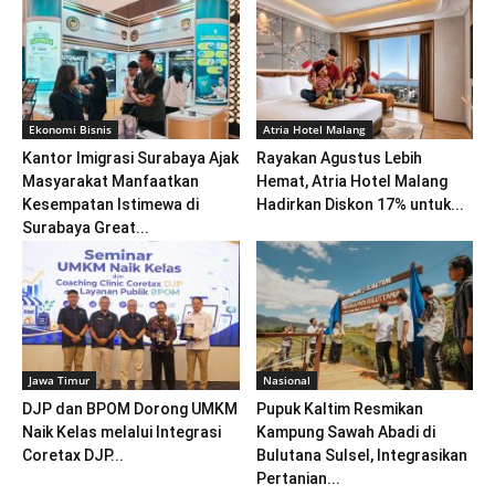
Ekonomi Bisnis
Atria Hotel Malang
Kantor Imigrasi Surabaya Ajak
Rayakan Agustus Lebih
Masyarakat Manfaatkan
Hemat, Atria Hotel Malang
Kesempatan Istimewa di
Hadirkan Diskon 17% untuk...
Surabaya Great...
Jawa Timur
Nasional
DJP dan BPOM Dorong UMKM
Pupuk Kaltim Resmikan
Naik Kelas melalui Integrasi
Kampung Sawah Abadi di
Coretax DJP...
Bulutana Sulsel, Integrasikan
Pertanian...