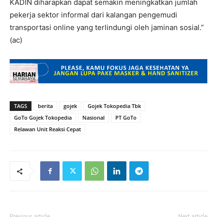
KADIN diharapkan dapat semakin meningkatkan jumlah
pekerja sektor informal dari kalangan pengemudi
transportasi online yang terlindungi oleh jaminan sosial.”
(ac)
TAGS
berita
gojek
Gojek Tokopedia Tbk
GoTo Gojek Tokopedia
Nasional
PT GoTo
Relawan Unit Reaksi Cepat
Previous article
Next article