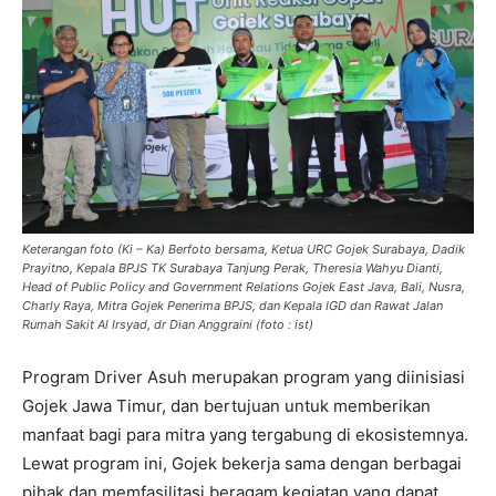
Keterangan foto (Ki – Ka) Berfoto bersama, Ketua URC Gojek Surabaya, Dadik
Prayitno, Kepala BPJS TK Surabaya Tanjung Perak, Theresia Wahyu Dianti,
Head of Public Policy and Government Relations Gojek East Java, Bali, Nusra,
Charly Raya, Mitra Gojek Penerima BPJS, dan Kepala IGD dan Rawat Jalan
Rumah Sakit Al Irsyad, dr Dian Anggraini (foto : ist)
Program Driver Asuh merupakan program yang diinisiasi
Gojek Jawa Timur, dan bertujuan untuk memberikan
manfaat bagi para mitra yang tergabung di ekosistemnya.
Lewat program ini, Gojek bekerja sama dengan berbagai
pihak dan memfasilitasi beragam kegiatan yang dapat