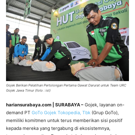
Gojek Berikan Pelatihan Pertolongan Pertama Gawat Darurat untuk Team URC
Gojek Jawa Timur (foto : ist)
hariansurabaya.com | SURABAYA –
Gojek, layanan on-
demand PT
GoTo Gojek Tokopedia, Tbk
(Grup GoTo),
memiliki komitmen untuk terus memberikan sisi positif
kepada mereka yang tergabung di ekosistemnya,