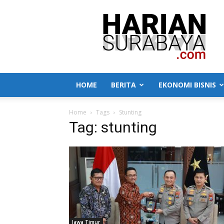
Harian
Surabaya
HOME
BERITA
EKONOMI BISNIS
Home
Tags
Stunting
Tag: stunting
Jawa Timur