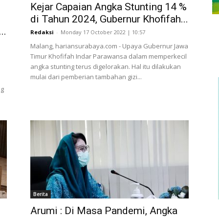
Kejar Capaian Angka Stunting 14 %
di Tahun 2024, Gubernur Khofifah...
..
Redaksi
-
Monday 17 October 2022 | 10:57
Malang, hariansurabaya.com - Upaya Gubernur Jawa
Timur Khofifah Indar Parawansa dalam memperkecil
angka stunting terus digelorakan. Hal itu dilakukan
mulai dari pemberian tambahan gizi...
ng
Berita
Arumi : Di Masa Pandemi, Angka