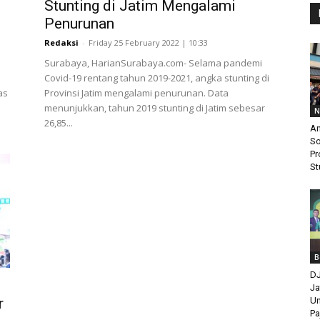
Stunting di Jatim Mengalami
Penurunan
Redaksi
-
Friday 25 February 2022 | 10:33
Surabaya, HarianSurabaya.com- Selama pandemi
Covid-19 rentang tahun 2019-2021, angka stunting di
as
Provinsi Jatim mengalami penurunan. Data
menunjukkan, tahun 2019 stunting di Jatim sebesar
N
26,85...
An
So
Pr
St
B
DJ
Ja
r
Un
Pa