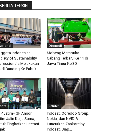
BERITA TERKINI
asional
Otomotif
ggota Indonesian
Mobeng Membuka
ciety of Sustainability
Cabang Terbaru Ke 11 di
ofessionals Melakukan
Jawa Timur Ke 30...
udi Banding Ke Pabrik...
erita
Seluler
P Jatim–GP Ansor
Indosat, Ooredoo Group,
tim Jalin Kerja Sama,
Nokia, dan NVIDIA
tuk Tingkatkan Literasi
Luncurkan Zankore by
jak
Indosat, Siap...