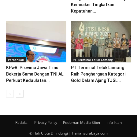
Kemnaker Tingkatkan
Kepatuhan...
Perbankan
PT Terminal Teluk Lamong
KPwBI Provinsi Jawa Timur
PT Terminal Teluk Lamong
Bekerja Sama Dengan TNI AL
Raih Penghargaan Kategori
Perkuat Kedaulatan...
Gold Dalam Ajang TJSL...
Redaksi
Privacy Policy
Pedoman Media Siber
Info Iklan
© Hak Cipta Dilindungi | Hariansurabaya.com