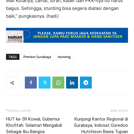
Wali Kotanya, camat, lurah, kader dan PKK-nya itu harus
bagus. Sehingga, stunting bisa segera diatasi dengan
baik,” pungkasnya. (hadi)
TAGS
Pemkot Surabaya
stunting
Previous article
Next article
HUT ke-59 Kowal, Gubernur
Kunjungi Kantor Regional di
Khofifah: Selamat Mengabdi
Surabaya, Indosat Ooredoo
Sebagai Ibu Bangsa
Hutchison Bawa Tujuan