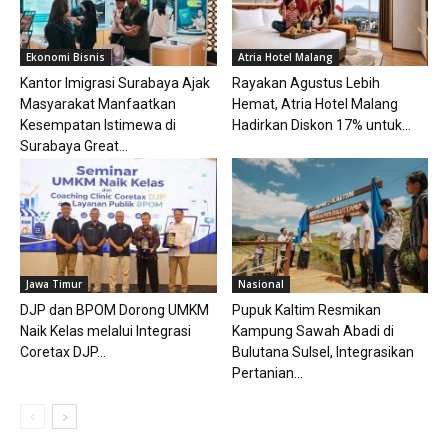
Ekonomi Bisnis
Atria Hotel Malang
Kantor Imigrasi Surabaya Ajak
Rayakan Agustus Lebih
Masyarakat Manfaatkan
Hemat, Atria Hotel Malang
Kesempatan Istimewa di
Hadirkan Diskon 17% untuk...
Surabaya Great...
Jawa Timur
Nasional
DJP dan BPOM Dorong UMKM
Pupuk Kaltim Resmikan
Naik Kelas melalui Integrasi
Kampung Sawah Abadi di
Coretax DJP...
Bulutana Sulsel, Integrasikan
Pertanian...