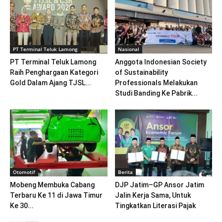
PT Terminal Teluk Lamong
Nasional
PT Terminal Teluk Lamong
Anggota Indonesian Society
Raih Penghargaan Kategori
of Sustainability
Gold Dalam Ajang TJSL...
Professionals Melakukan
Studi Banding Ke Pabrik...
Otomotif
Berita
Mobeng Membuka Cabang
DJP Jatim–GP Ansor Jatim
Terbaru Ke 11 di Jawa Timur
Jalin Kerja Sama, Untuk
Ke 30...
Tingkatkan Literasi Pajak