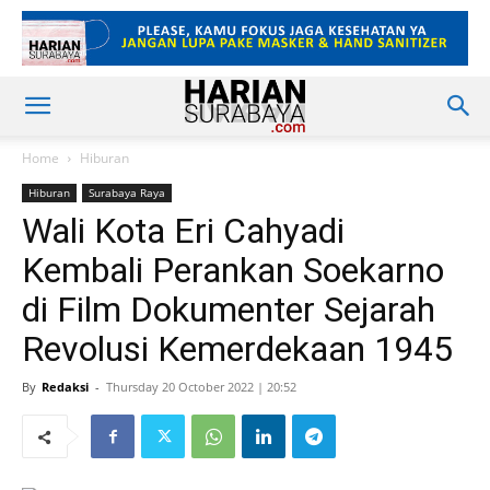
Home
Hiburan
Hiburan
Surabaya Raya
Wali Kota Eri Cahyadi
Kembali Perankan Soekarno
di Film Dokumenter Sejarah
Revolusi Kemerdekaan 1945
By
Redaksi
-
Thursday 20 October 2022 | 20:52