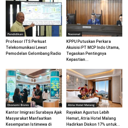
Pendidikan
Nasional
Profesor ITS Perkuat
KPPU Putuskan Perkara
Telekomunikasi Lewat
Akuisisi PT MCP Indo Utama,
Pemodelan Gelombang Radio
Tegaskan Pentingnya
Kepastian...
Ekonomi Bisnis
Atria Hotel Malang
Kantor Imigrasi Surabaya Ajak
Rayakan Agustus Lebih
Masyarakat Manfaatkan
Hemat, Atria Hotel Malang
Kesempatan Istimewa di
Hadirkan Diskon 17% untuk...