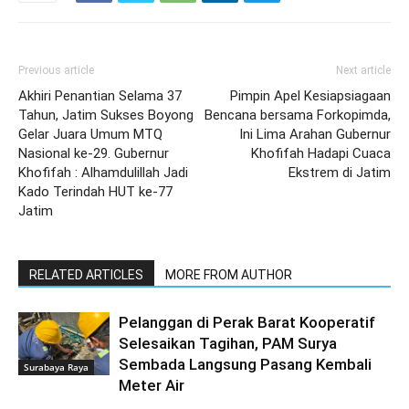
Previous article
Next article
Akhiri Penantian Selama 37
Pimpin Apel Kesiapsiagaan
Tahun, Jatim Sukses Boyong
Bencana bersama Forkopimda,
Gelar Juara Umum MTQ
Ini Lima Arahan Gubernur
Nasional ke-29. Gubernur
Khofifah Hadapi Cuaca
Khofifah : Alhamdulillah Jadi
Ekstrem di Jatim
Kado Terindah HUT ke-77
Jatim
RELATED ARTICLES
MORE FROM AUTHOR
Pelanggan di Perak Barat Kooperatif
Selesaikan Tagihan, PAM Surya
Sembada Langsung Pasang Kembali
Surabaya Raya
Meter Air