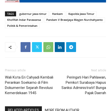
TAGS
gubernur jawa timur
Hankam
Kapolda Jawa Timur
Khofifah Indar Parawansa
Pandam V Brawijaya Mayjen Nurchahyanto
Politik & Pemerintahan
Previous article
Next article
Wali Kota Eri Cahyadi Kembali
Peringati Hari Pahlawan,
Perankan Soekarno di Film
Pemkot Surabaya Hapus
Dokumenter Sejarah Revolusi
Sanksi Administratif Bunga
Kemerdekaan 1945
Pajak Daerah
RELATED ARTICLES
MORE FROM AUTHOR