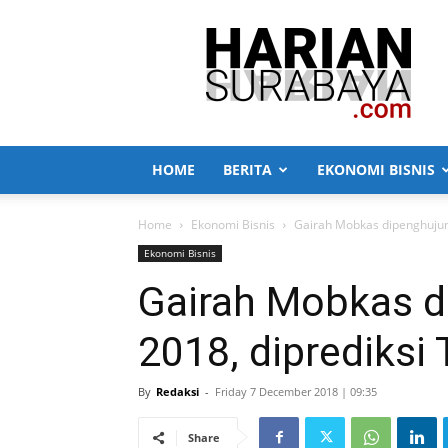
Harian
Surabaya
HOME
BERITA
EKONOMI BISNIS
Home
Ekonomi Bisnis
Gairah Mobkas dipenghujun
Ekonomi Bisnis
Gairah Mobkas d
2018, diprediks
By
Redaksi
-
Friday 7 December 2018 | 09:35
Share