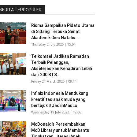
BERITA TERPOPULER
Risma Sampaikan Pidato Utama
di Sidang Terbuka Senat
Akademik Dies Natalis...
Thursday 2 July 2026 | 15:04
Telkomsel Jadikan Ramadan
Terbaik Pelanggan,
Akselerasikan Kehadiran Lebih
dari 200 BTS...
Friday 21 March 2025 | 09:14
Infinix Indonesia Mendukung
kreatifitas anak muda yang
bertajuk #JadiinMauLo
Wednesday 19 July 2023 | 12:06
McDonald’s Persembahkan
McD Library untuk Membantu
Tingkatkan Literasi Anak...