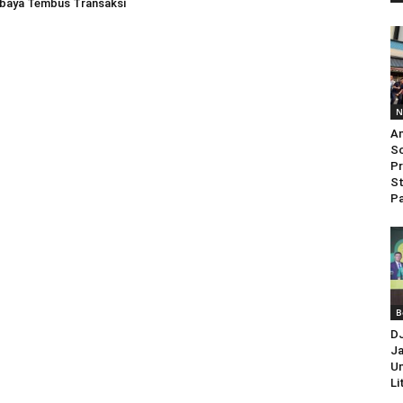
aya Tembus Transaksi
N
An
So
Pr
St
Pa
B
D
Ja
Un
Li