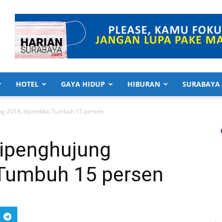
HOTEL
GAYA HIDUP
HIBURAN
SURABAYA
g 2018, diprediksi Tumbuh 15 persen
ipenghujung
i Tumbuh 15 persen