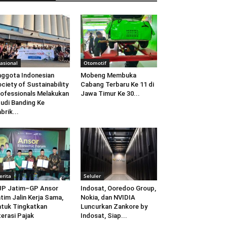
asional
Otomotif
ggota Indonesian
Mobeng Membuka
ciety of Sustainability
Cabang Terbaru Ke 11 di
ofessionals Melakukan
Jawa Timur Ke 30...
udi Banding Ke
brik...
erita
Seluler
JP Jatim–GP Ansor
Indosat, Ooredoo Group,
tim Jalin Kerja Sama,
Nokia, dan NVIDIA
tuk Tingkatkan
Luncurkan Zankore by
terasi Pajak
Indosat, Siap...