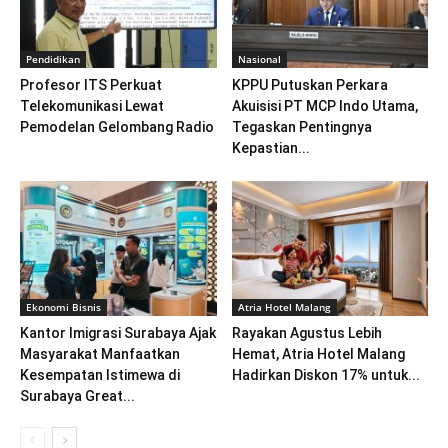
Pendidikan
Nasional
Profesor ITS Perkuat
KPPU Putuskan Perkara
Telekomunikasi Lewat
Akuisisi PT MCP Indo Utama,
Pemodelan Gelombang Radio
Tegaskan Pentingnya
Kepastian...
Ekonomi Bisnis
Atria Hotel Malang
Kantor Imigrasi Surabaya Ajak
Rayakan Agustus Lebih
Masyarakat Manfaatkan
Hemat, Atria Hotel Malang
Kesempatan Istimewa di
Hadirkan Diskon 17% untuk...
Surabaya Great...