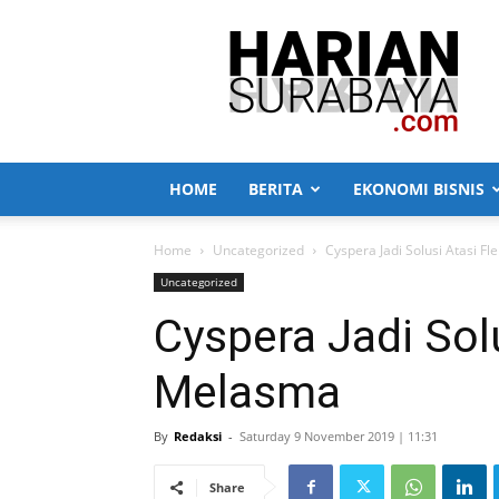
Harian
Surabaya
HOME
BERITA
EKONOMI BISNIS
Home
Uncategorized
Cyspera Jadi Solusi Atasi F
Uncategorized
Cyspera Jadi Sol
Melasma
By
Redaksi
-
Saturday 9 November 2019 | 11:31
Share