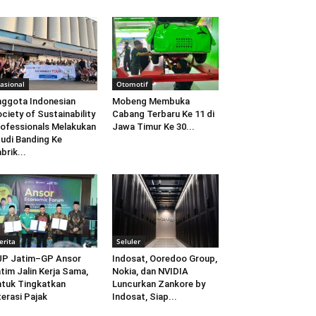
asional
Otomotif
ggota Indonesian
Mobeng Membuka
ciety of Sustainability
Cabang Terbaru Ke 11 di
ofessionals Melakukan
Jawa Timur Ke 30...
udi Banding Ke
brik...
erita
Seluler
JP Jatim–GP Ansor
Indosat, Ooredoo Group,
tim Jalin Kerja Sama,
Nokia, dan NVIDIA
tuk Tingkatkan
Luncurkan Zankore by
terasi Pajak
Indosat, Siap...