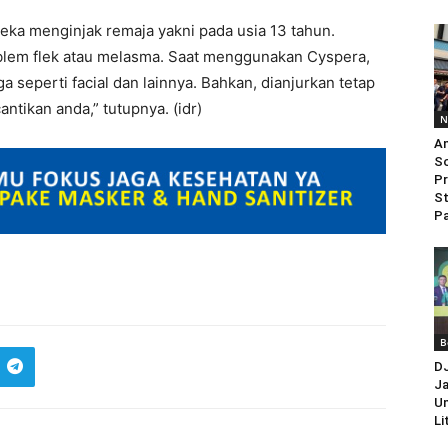
eka menginjak remaja yakni pada usia 13 tahun.
lem flek atau melasma. Saat menggunakan Cyspera,
a seperti facial dan lainnya. Bahkan, dianjurkan tetap
tikan anda,” tutupnya. (idr)
N
An
So
Pr
St
Pa
B
D
Ja
Un
Li