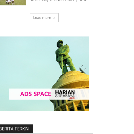
Load more
BERITA TERKINI