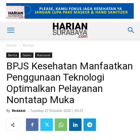
Home
Berita
Berita
Galeri
Nasional
BPJS Kesehatan Manfaatkan
Penggunaan Teknologi
Optimalkan Pelayanan
Nontatap Muka
By
Redaksi
-
Tuesday 27 October 2020 | 03:23