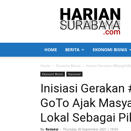
Harian
Surabaya
HOME
BERITA
EKONOMI BISNIS
Home
Ekonomi Bisnis
Inisiasi Gerakan #BangkitB
Ekonomi Bisnis
Nasional
Inisiasi Gerakan
GoTo Ajak Masy
Lokal Sebagai Pi
By
Redaksi
-
Thursday 30 September 2021 | 19:54