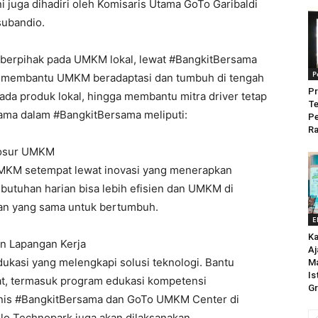
i juga dihadiri oleh Komisaris Utama GoTo Garibaldi
subandio.
 berpihak pada UMKM lokal, lewat #BangkitBersama
P
uk membantu UMKM beradaptasi dan tumbuh di tengah
Pr
a produk lokal, hingga membantu mitra driver tetap
Te
utama dalam #BangkitBersama meliputi:
P
Ra
posur UMKM
MKM setempat lewat inovasi yang menerapkan
utuhan harian bisa lebih efisien dan UMKM di
an yang sama untuk bertumbuh.
E
Ka
 Lapangan Kerja
Aj
dukasi yang melengkapi solusi teknologi. Bantu
M
Is
t, termasuk program edukasi kompetensi
Gr
isnis #BangkitBersama dan GoTo UMKM Center di
o Technopark juga akan dilaksanakan