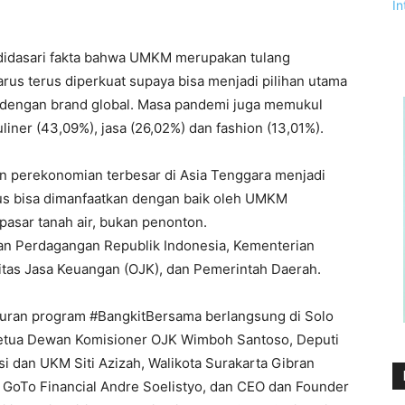
i didasari fakta bahwa UMKM merupakan tulang
us terus diperkuat supaya bisa menjadi pilihan utama
 dengan brand global. Masa pandemi juga memukul
iner (43,09%), jasa (26,02%) dan fashion (13,01%).
gan perekonomian terbesar di Asia Tenggara menjadi
arus bisa dimanfaatkan dengan baik oleh UMKM
pasar tanah air, bukan penonton.
n Perdagangan Republik Indonesia, Kementerian
itas Jasa Keuangan (OJK), dan Pemerintah Daerah.
ran program #BangkitBersama berlangsung di Solo
Ketua Dewan Komisioner OJK Wimboh Santoso, Deputi
 dan UKM Siti Azizah, Walikota Surakarta Gibran
oTo Financial Andre Soelistyo, dan CEO dan Founder