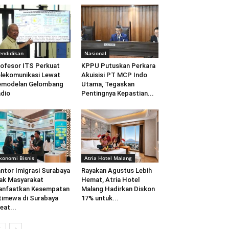
endidikan
Nasional
ofesor ITS Perkuat
KPPU Putuskan Perkara
lekomunikasi Lewat
Akuisisi PT MCP Indo
emodelan Gelombang
Utama, Tegaskan
dio
Pentingnya Kepastian...
konomi Bisnis
Atria Hotel Malang
ntor Imigrasi Surabaya
Rayakan Agustus Lebih
ak Masyarakat
Hemat, Atria Hotel
anfaatkan Kesempatan
Malang Hadirkan Diskon
timewa di Surabaya
17% untuk...
eat...