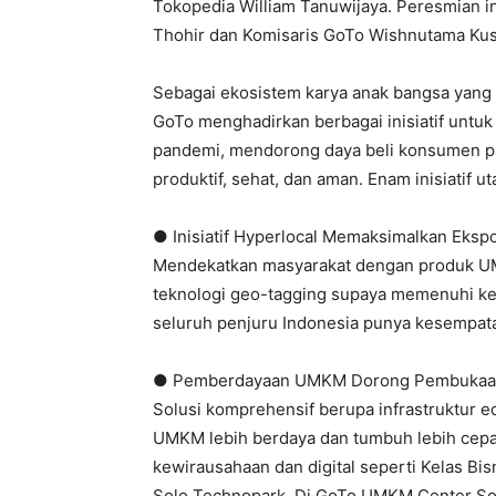
Tokopedia William Tanuwijaya. Peresmian in
Thohir dan Komisaris GoTo Wishnutama Ku
Sebagai ekosistem karya anak bangsa yang
GoTo menghadirkan berbagai inisiatif unt
pandemi, mendorong daya beli konsumen pad
produktif, sehat, dan aman. Enam inisiatif 
● Inisiatif Hyperlocal Memaksimalkan Eks
Mendekatkan masyarakat dengan produk U
teknologi geo-tagging supaya memenuhi keb
seluruh penjuru Indonesia punya kesempat
● Pemberdayaan UMKM Dorong Pembukaan
Solusi komprehensif berupa infrastruktur e
UMKM lebih berdaya dan tumbuh lebih cepa
kewirausahaan dan digital seperti Kelas B
Solo Technopark. Di GoTo UMKM Center Sol