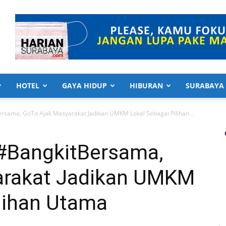
HOTEL
GAYA HIDUP
HIBURAN
SURABAYA
ersama, GoTo Ajak Masyarakat Jadikan UMKM Lokal Sebagai Pilihan...
 #BangkitBersama,
arakat Jadikan UMKM
lihan Utama