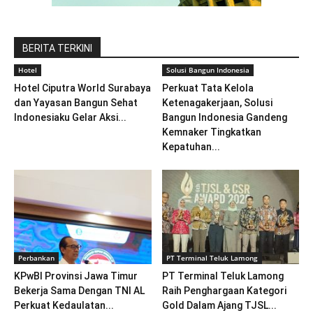
BERITA TERKINI
Hotel
Solusi Bangun Indonesia
Hotel Ciputra World Surabaya
Perkuat Tata Kelola
dan Yayasan Bangun Sehat
Ketenagakerjaan, Solusi
Indonesiaku Gelar Aksi...
Bangun Indonesia Gandeng
Kemnaker Tingkatkan
Kepatuhan...
Perbankan
PT Terminal Teluk Lamong
KPwBI Provinsi Jawa Timur
PT Terminal Teluk Lamong
Bekerja Sama Dengan TNI AL
Raih Penghargaan Kategori
Perkuat Kedaulatan...
Gold Dalam Ajang TJSL...