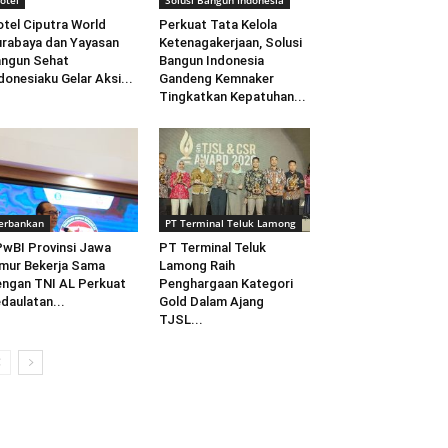
otel
Solusi Bangun Indonesia
tel Ciputra World
Perkuat Tata Kelola
rabaya dan Yayasan
Ketenagakerjaan, Solusi
ngun Sehat
Bangun Indonesia
donesiaku Gelar Aksi...
Gandeng Kemnaker
Tingkatkan Kepatuhan...
erbankan
PT Terminal Teluk Lamong
wBI Provinsi Jawa
PT Terminal Teluk
mur Bekerja Sama
Lamong Raih
ngan TNI AL Perkuat
Penghargaan Kategori
daulatan...
Gold Dalam Ajang
TJSL...