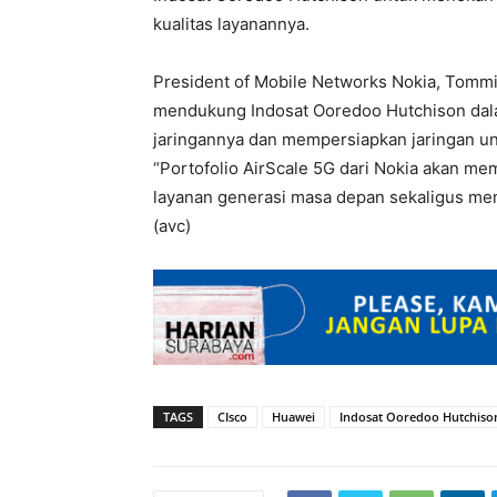
kualitas layanannya.
President of Mobile Networks Nokia, Tommi
mendukung Indosat Ooredoo Hutchison dalam
jaringannya dan mempersiapkan jaringan unt
“Portofolio AirScale 5G dari Nokia akan m
layanan generasi masa depan sekaligus me
(avc)
TAGS
CIsco
Huawei
Indosat Ooredoo Hutchiso