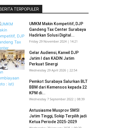
BERITA TERPOPULER
UMKM Makin Kompetitif, DJP
Gandeng Tax Center Surabaya
Hadirkan Solusi Digital...
Friday 29 November 2024 | 14:21
Gelar Audiensi, Kanwil DJP
Jatim I dan KADIN Jatim
Perkuat Sinergi
Wednesday 29 April 2026 | 22:54
Pemkot Surabaya Salurkan BLT
BBM dari Kemensos kepada 22
KPM di...
Wednesday 7 September 2022 | 08:39
Antusiasme Musprov SMSI
Jatim Tinggi, Sokip Terpilih jadi
Ketua Periode 2025-2029
Wednesday 29 January 2025 | 09:20