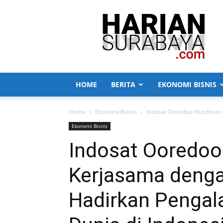
Harian
Surabaya
HOME
BERITA
EKONOMI BISNIS
Home
Ekonomi Bisnis
Indosat Ooredoo Hutchison 
Ekonomi Bisnis
Indosat Ooredoo
Kerjasama dengan
Hadirkan Pengala