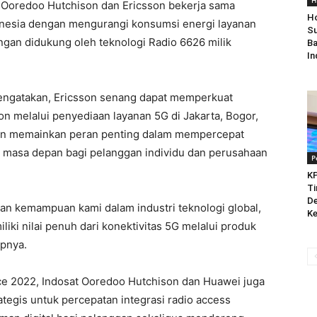
H
t Ooredoo Hutchison dan Ericsson bekerja sama
Ho
onesia dengan mengurangi konsumsi energi layanan
Su
ngan didukung oleh teknologi Radio 6626 milik
Ba
In
mengatakan, Ericsson senang dapat memperkuat
n melalui penyediaan layanan 5G di Jakarta, Bogor,
kan memainkan peran penting dalam mempercepat
i masa depan bagi pelanggan individu dan perusahaan
P
KP
Ti
De
n kemampuan kami dalam industri teknologi global,
Ke
iki nilai penuh dari konektivitas 5G melalui produk
apnya.
ce 2022, Indosat Ooredoo Hutchison dan Huawei juga
tegis untuk percepatan integrasi radio access