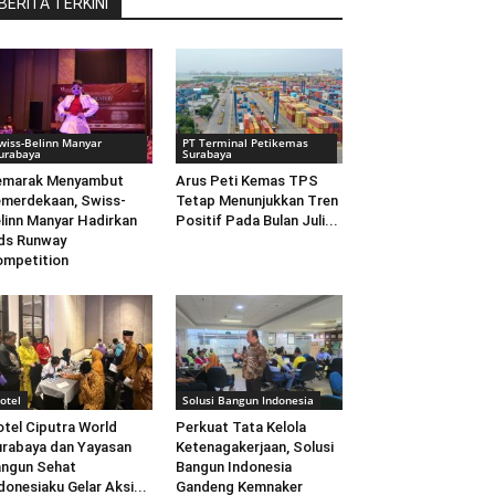
BERITA TERKINI
wiss-Belinn Manyar
PT Terminal Petikemas
urabaya
Surabaya
emarak Menyambut
Arus Peti Kemas TPS
merdekaan, Swiss-
Tetap Menunjukkan Tren
linn Manyar Hadirkan
Positif Pada Bulan Juli...
ds Runway
mpetition
otel
Solusi Bangun Indonesia
tel Ciputra World
Perkuat Tata Kelola
rabaya dan Yayasan
Ketenagakerjaan, Solusi
ngun Sehat
Bangun Indonesia
donesiaku Gelar Aksi...
Gandeng Kemnaker