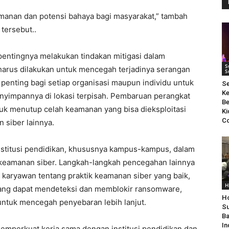
manan dan potensi bahaya bagi masyarakat,” tambah
tersebut..
pentingnya melakukan tindakan mitigasi dalam
S
harus dilakukan untuk mencegah terjadinya serangan
S
penting bagi setiap organisasi maupun individu untuk
S
Ke
nyimpannya di lokasi terpisah. Pembaruan perangkat
Be
ntuk menutup celah keamanan yang bisa dieksploitasi
Ki
Co
 siber lainnya.
institusi pendidikan, khususnya kampus-kampus, dalam
keamanan siber. Langkah-langkah pencegahan lainnya
aryawan tentang praktik keamanan siber yang baik,
H
ng dapat mendeteksi dan memblokir ransomware,
Ho
untuk mencegah penyebaran lebih lanjut.
Su
Ba
In
emperkuat kerja sama dengan institusi pendidikan dan