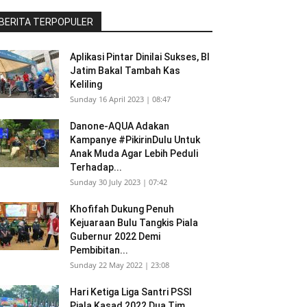
BERITA TERPOPULER
Aplikasi Pintar Dinilai Sukses, BI
Jatim Bakal Tambah Kas
Keliling
Sunday 16 April 2023 | 08:47
Danone-AQUA Adakan
Kampanye #PikirinDulu Untuk
Anak Muda Agar Lebih Peduli
Terhadap...
Sunday 30 July 2023 | 07:42
Khofifah Dukung Penuh
Kejuaraan Bulu Tangkis Piala
Gubernur 2022 Demi
Pembibitan...
Sunday 22 May 2022 | 23:08
Hari Ketiga Liga Santri PSSI
Piala Kasad 2022 Dua Tim...