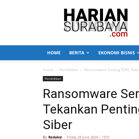
Harian
Surabaya
HOME
BERITA
EKONOMI BISNIS
Home
Pendidikan
Ransomware Serang PDN, Pakar
Pendidikan
Ransomware Ser
Tekankan Penti
Siber
By
Redaksi
-
Friday 28 June 2024 | 13:51