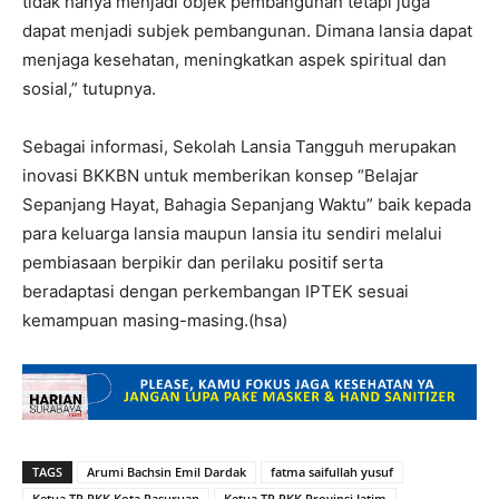
tidak hanya menjadi objek pembangunan tetapi juga
dapat menjadi subjek pembangunan. Dimana lansia dapat
menjaga kesehatan, meningkatkan aspek spiritual dan
sosial,” tutupnya.
Sebagai informasi, Sekolah Lansia Tangguh merupakan
inovasi BKKBN untuk memberikan konsep “Belajar
Sepanjang Hayat, Bahagia Sepanjang Waktu” baik kepada
para keluarga lansia maupun lansia itu sendiri melalui
pembiasaan berpikir dan perilaku positif serta
beradaptasi dengan perkembangan IPTEK sesuai
kemampuan masing-masing.(hsa)
TAGS
Arumi Bachsin Emil Dardak
fatma saifullah yusuf
Ketua TP PKK Kota Pasuruan
Ketua TP PKK Provinsi Jatim