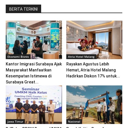
BERITA TERKINI
Ekonomi Bisnis
Atria Hotel Malang
Kantor Imigrasi Surabaya Ajak
Rayakan Agustus Lebih
Masyarakat Manfaatkan
Hemat, Atria Hotel Malang
Kesempatan Istimewa di
Hadirkan Diskon 17% untuk...
Surabaya Great...
Jawa Timur
Nasional