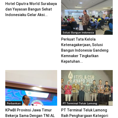
Hotel Ciputra World Surabaya
dan Yayasan Bangun Sehat
Indonesiaku Gelar Aksi...
Solusi Bangun Indonesia
Perkuat Tata Kelola
Ketenagakerjaan, Solusi
Bangun Indonesia Gandeng
Kemnaker Tingkatkan
Kepatuhan...
Perbankan
PT Terminal Teluk Lamong
KPwBI Provinsi Jawa Timur
PT Terminal Teluk Lamong
Bekerja Sama Dengan TNI AL
Raih Penghargaan Kategori