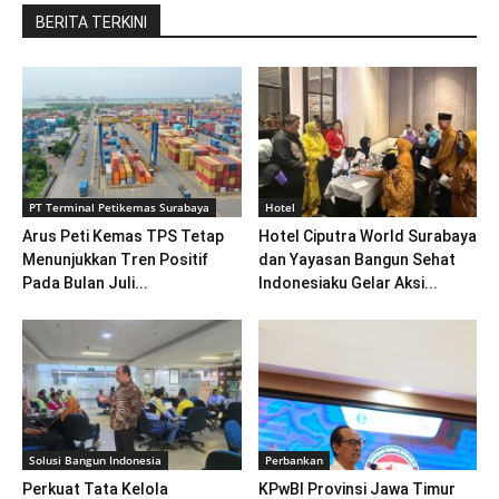
BERITA TERKINI
PT Terminal Petikemas Surabaya
Hotel
Arus Peti Kemas TPS Tetap
Hotel Ciputra World Surabaya
Menunjukkan Tren Positif
dan Yayasan Bangun Sehat
Pada Bulan Juli...
Indonesiaku Gelar Aksi...
Solusi Bangun Indonesia
Perbankan
Perkuat Tata Kelola
KPwBI Provinsi Jawa Timur