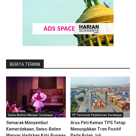
BERITA TERKINI
Swiss-Belinn Manyar Surabaya
PT Terminal Petikemas Surabaya
Semarak Menyambut
Arus Peti Kemas TPS Tetap
Kemerdekaan, Swiss-Belinn
Menunjukkan Tren Positif
Manyar Hadirkan Kids Runway
Pada Bulan Juli...