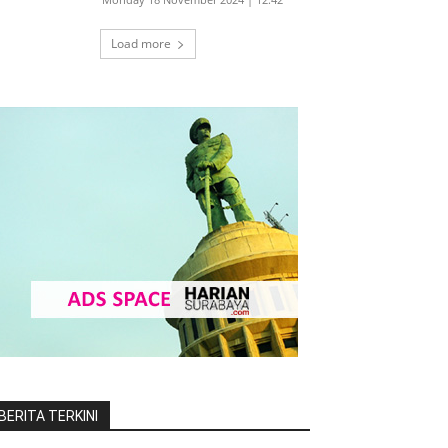
Load more
BERITA TERKINI