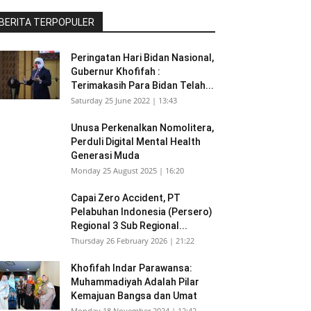
BERITA TERPOPULER
Peringatan Hari Bidan Nasional,
Gubernur Khofifah :
Terimakasih Para Bidan Telah...
Saturday 25 June 2022 | 13:43
Unusa Perkenalkan Nomolitera,
Perduli Digital Mental Health
Generasi Muda
Monday 25 August 2025 | 16:20
Capai Zero Accident, PT
Pelabuhan Indonesia (Persero)
Regional 3 Sub Regional...
Thursday 26 February 2026 | 21:22
Khofifah Indar Parawansa:
Muhammadiyah Adalah Pilar
Kemajuan Bangsa dan Umat
Monday 18 November 2024 | 12:42