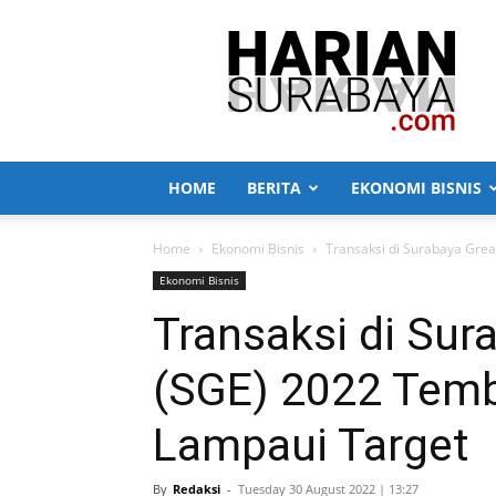
Harian
Surabaya
HOME
BERITA
EKONOMI BISNIS
Home
Ekonomi Bisnis
Transaksi di Surabaya Grea
Ekonomi Bisnis
Transaksi di Sur
(SGE) 2022 Tembu
Lampaui Target
By
Redaksi
-
Tuesday 30 August 2022 | 13:27