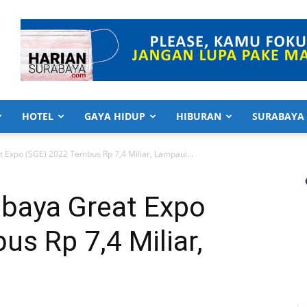
HOTEL
GAYA HIDUP
HIBURAN
SURABAYA
t Expo (SGE) 2022 Tembus Rp 7,4 Miliar, Lampaui...
abaya Great Expo
s Rp 7,4 Miliar,