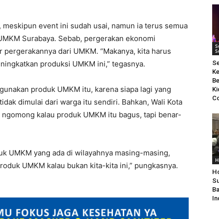
, meskipun event ini sudah usai, namun ia terus semua
UMKM Surabaya. Sebab, pergerakan ekonomi
S
r pergerakannya dari UMKM. “Makanya, kita harus
S
ingkatkan produksi UMKM ini,” tegasnya.
S
Ke
Be
gunakan produk UMKM itu, karena siapa lagi yang
Ki
Co
ak dimulai dari warga itu sendiri. Bahkan, Wali Kota
a ngomong kalau produk UMKM itu bagus, tapi benar-
duk UMKM yang ada di wilayahnya masing-masing,
H
roduk UMKM kalau bukan kita-kita ini,” pungkasnya.
Ho
Su
Ba
In