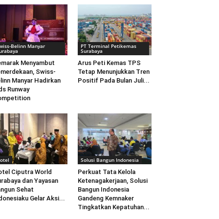
wiss-Belinn Manyar
PT Terminal Petikemas
urabaya
Surabaya
emarak Menyambut
Arus Peti Kemas TPS
merdekaan, Swiss-
Tetap Menunjukkan Tren
linn Manyar Hadirkan
Positif Pada Bulan Juli...
ds Runway
mpetition
otel
Solusi Bangun Indonesia
tel Ciputra World
Perkuat Tata Kelola
rabaya dan Yayasan
Ketenagakerjaan, Solusi
ngun Sehat
Bangun Indonesia
donesiaku Gelar Aksi...
Gandeng Kemnaker
Tingkatkan Kepatuhan...