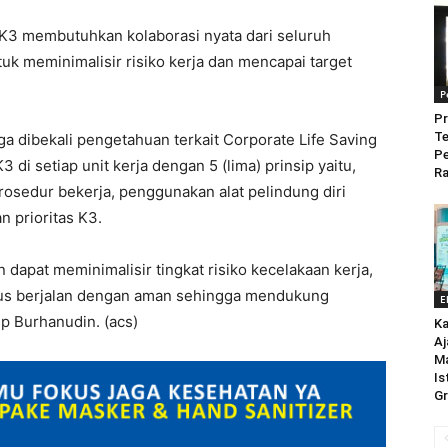
3 membutuhkan kolaborasi nyata dari seluruh
uk meminimalisir risiko kerja dan mencapai target
P
Pr
Te
 dibekali pengetahuan terkait Corporate Life Saving
P
di setiap unit kerja dengan 5 (lima) prinsip yaitu,
Ra
 prosedur bekerja, penggunakan alat pelindung diri
n prioritas K3.
dapat meminimalisir tingkat risiko kecelakaan kerja,
rus berjalan dengan aman sehingga mendukung
E
up Burhanudin. (acs)
Ka
Aj
M
Is
Gr