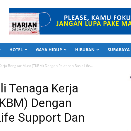
HOTEL
GAYA HIDUP
HIBURAN
SURABAYA
Kerja Bongkar Muat (TKBM) Dengan Pelatihan Basic Life...
li Tenaga Kerja
TKBM) Dengan
Life Support Dan