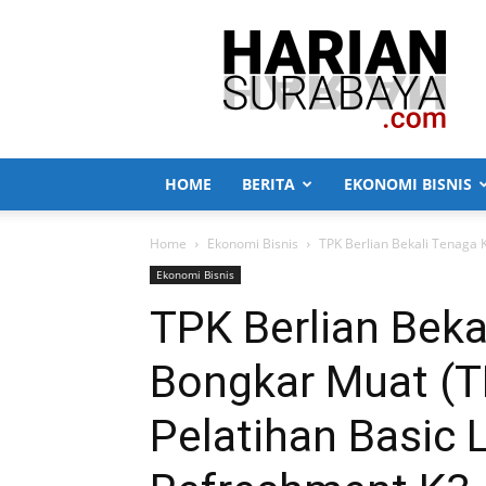
Harian
Surabaya
HOME
BERITA
EKONOMI BISNIS
Home
Ekonomi Bisnis
TPK Berlian Bekali Tenaga 
Ekonomi Bisnis
TPK Berlian Beka
Bongkar Muat (
Pelatihan Basic 