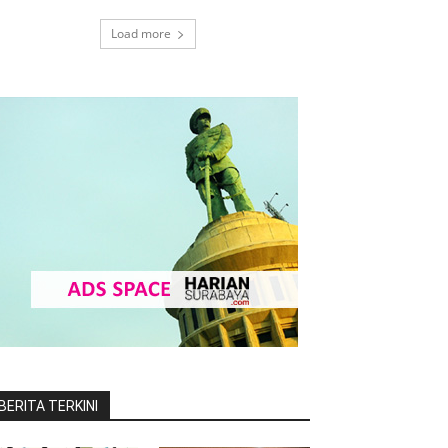
Load more
BERITA TERKINI