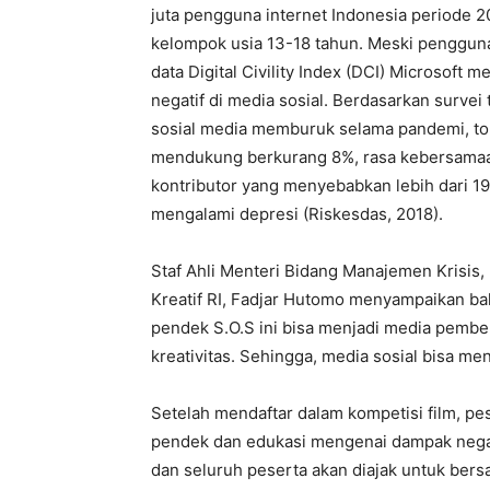
juta pengguna internet Indonesia periode 
kelompok usia 13-18 tahun. Meski pengguna
data Digital Civility Index (DCI) Microsoft
negatif di media sosial. Berdasarkan surv
sosial media memburuk selama pandemi, tol
mendukung berkurang 8%, rasa kebersamaan
kontributor yang menyebabkan lebih dari 19
mengalami depresi (Riskesdas, 2018).
Staf Ahli Menteri Bidang Manajemen Krisis
Kreatif
RI
, Fadjar Hutomo menyampaikan bah
pendek S.O.S ini bisa menjadi media pemb
kreativitas. Sehingga, media sosial bisa me
Setelah mendaftar dalam kompetisi film, pe
pendek dan edukasi mengenai dampak nega
dan
s
eluruh peserta akan diajak untuk ber