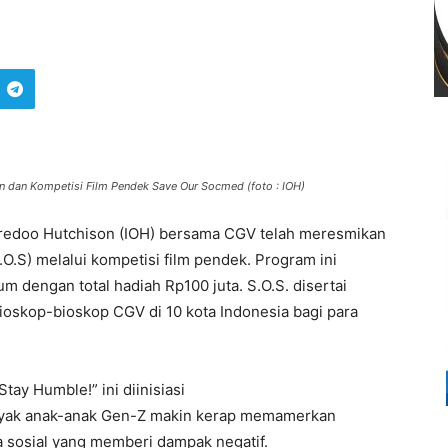
an dan Kompetisi Film Pendek Save Our Socmed (foto : IOH)
redoo Hutchison (IOH) bersama CGV telah meresmikan
.O.S) melalui kompetisi film pendek
. Program ini
m dengan total hadiah Rp100 juta. S.O.S.
disertai
bioskop-bioskop CGV di 10 kota Indonesia bagi para
ay Humble!” ini diinisiasi
nyak anak-anak Gen-Z makin kerap memamerkan
 sosial yang memberi dampak negatif.