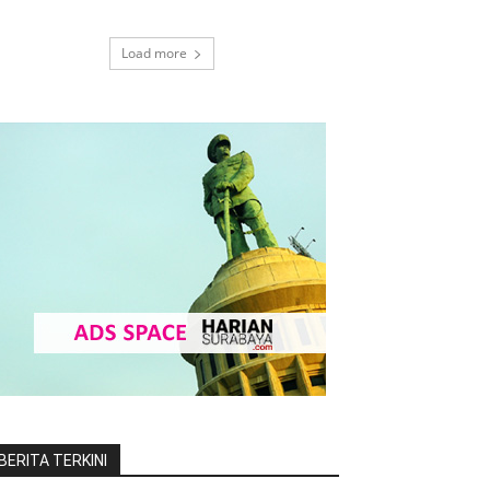
Load more
BERITA TERKINI