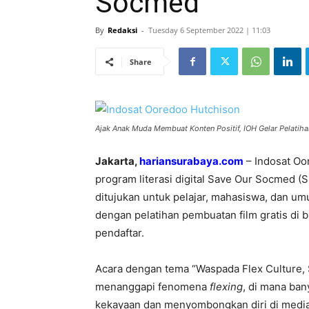
Socmed
By
Redaksi
-
Tuesday 6 September 2022 | 11:03
Share
Ajak Anak Muda Membuat Konten Positif, IOH Gelar Pelatih
Jakarta,
hariansurabaya.com
– Indosat Oo
program literasi digital Save Our Socmed (S
ditujukan
untuk pelajar, mahasiswa, dan umu
dengan
pelatihan pembuatan film gratis di 
pendaftar.
Acara dengan tema “Waspada Flex Culture, St
menanggapi fenomena
flexing
, di mana ba
kekayaan dan menyombongkan diri di media