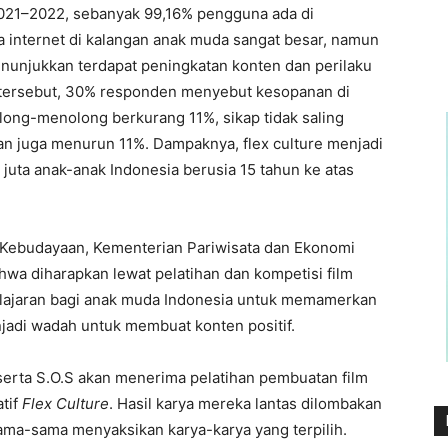
2021–2022, sebanyak 99,16% pengguna ada di
 internet di kalangan anak muda sangat besar, namun
 menunjukkan terdapat peningkatan konten dan perilaku
ei tersebut, 30% responden menyebut kesopanan di
ong-menolong berkurang 11%, sikap tidak saling
 juga menurun 11%. Dampaknya, flex culture menjadi
 juta anak-anak Indonesia berusia 15 tahun ke atas
, Kebudayaan, Kementerian Pariwisata dan Ekonomi
wa diharapkan lewat pelatihan dan kompetisi film
elajaran bagi anak muda Indonesia untuk memamerkan
njadi wadah untuk membuat konten positif.
serta S.O.S akan menerima pelatihan pembuatan film
tif
Flex Culture
. Hasil karya mereka lantas dilombakan
sama-sama menyaksikan karya-karya yang terpilih.