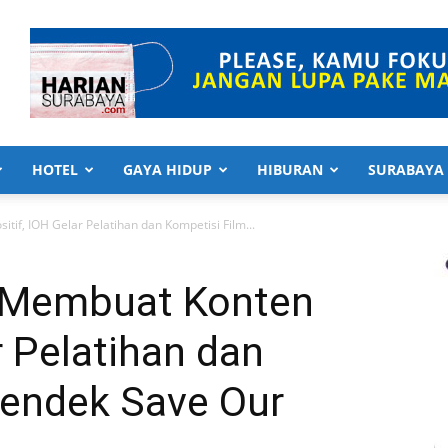
HOTEL
GAYA HIDUP
HIBURAN
SURABAYA
if, IOH Gelar Pelatihan dan Kompetisi Film...
 Membuat Konten
r Pelatihan dan
Pendek Save Our