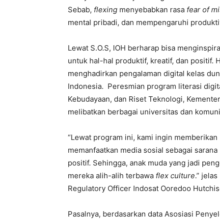
Sebab,
flexing
menyebabkan rasa
fear of m
mental pribadi, dan mempengaruhi produktiv
Lewat S.O.S, IOH berharap bisa menginspir
untuk hal-hal produktif, kreatif, dan positif
menghadirkan pengalaman digital kelas d
Indonesia. Peresmian program literasi digi
Kebudayaan, dan Riset Teknologi, Kementeri
melibatkan
berbagai
universitas
dan
komuni
“Lewat program ini, kami ingin memberikan
memanfaatkan media sosial sebagai sarana
positif. Sehingga, anak muda yang jadi pen
mereka alih-alih terbawa
flex culture
.” jel
Regulatory Officer Indosat Ooredoo Hutchis
Pasalnya, berdasarkan data Asosiasi Penyele