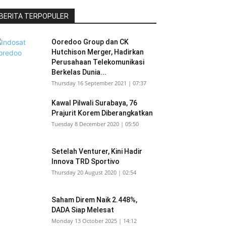
BERITA TERPOPULER
Ooredoo Group dan CK
Hutchison Merger, Hadirkan
Perusahaan Telekomunikasi
Berkelas Dunia...
Thursday 16 September 2021 | 07:37
Kawal Pilwali Surabaya, 76
Prajurit Korem Diberangkatkan
Tuesday 8 December 2020 | 05:50
Setelah Venturer, Kini Hadir
Innova TRD Sportivo
Thursday 20 August 2020 | 02:54
Saham Direm Naik 2.448%,
DADA Siap Melesat
Monday 13 October 2025 | 14:12