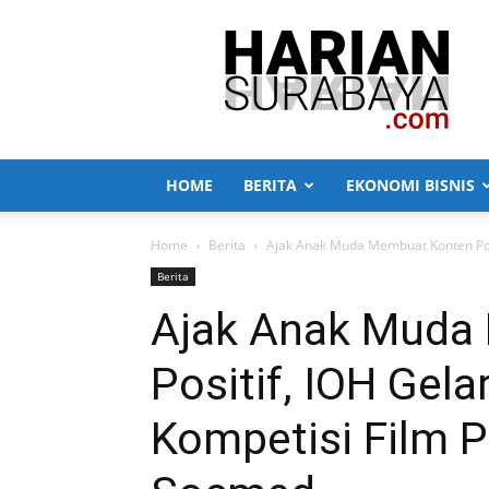
Harian
Surabaya
HOME
BERITA
EKONOMI BISNIS
Home
Berita
Ajak Anak Muda Membuat Konten Posit
Berita
Ajak Anak Muda
Positif, IOH Gela
Kompetisi Film 