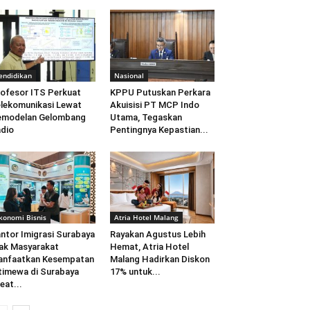
endidikan
Nasional
ofesor ITS Perkuat
KPPU Putuskan Perkara
lekomunikasi Lewat
Akuisisi PT MCP Indo
emodelan Gelombang
Utama, Tegaskan
dio
Pentingnya Kepastian...
konomi Bisnis
Atria Hotel Malang
ntor Imigrasi Surabaya
Rayakan Agustus Lebih
ak Masyarakat
Hemat, Atria Hotel
anfaatkan Kesempatan
Malang Hadirkan Diskon
timewa di Surabaya
17% untuk...
eat...