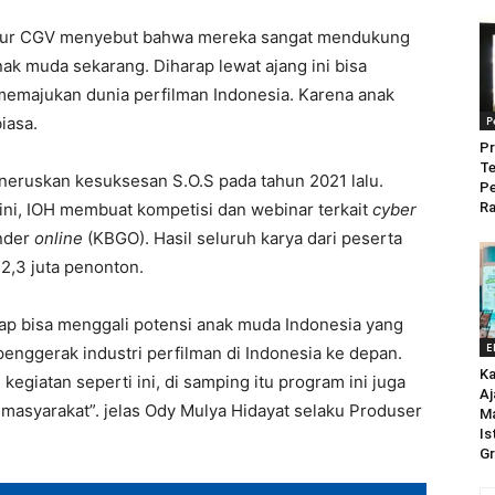
ktur CGV menyebut bahwa mereka sangat mendukung
nak muda sekarang. Diharap lewat ajang ini bisa
emajukan dunia perfilman Indonesia. Karena anak
iasa.
P
Pr
Te
meneruskan kesuksesan S.O.S pada tahun 2021 lalu.
P
 ini, IOH membuat kompetisi dan webinar terkait
cyber
Ra
ender
online
(KBGO). Hasil seluruh karya dari peserta
 2,3 juta penonton.
harap bisa menggali potensi anak muda Indonesia yang
E
i penggerak
industri
perfilman di Indonesia ke depan.
Ka
giatan seperti ini, di samping itu program ini juga
Aj
 masyarakat”. jelas Ody Mulya Hidayat selaku Produser
M
Is
Gr