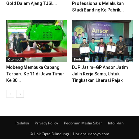
Gold Dalam Ajang TJSL...
Professionals Melakukan
Studi Banding Ke Pabrik...
Otomotif
Berita
Mobeng Membuka Cabang
DJP Jatim–GP Ansor Jatim
Terbaru Ke 11 di Jawa Timur
Jalin Kerja Sama, Untuk
Ke 30...
Tingkatkan Literasi Pajak
Redaksi
Privacy Policy
Pedoman Media Siber
Info Iklan
© Hak Cipta Dilindungi | Hariansurabaya.com