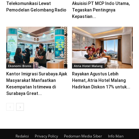
Telekomunikasi Lewat
Akuisisi PT MCP Indo Utama,
Pemodelan Gelombang Radio
Tegaskan Pentingnya
Kepastian...
Ekonomi Bisnis
Atria Hotel Malang
Kantor Imigrasi Surabaya Ajak
Rayakan Agustus Lebih
Masyarakat Manfaatkan
Hemat, Atria Hotel Malang
Kesempatan Istimewa di
Hadirkan Diskon 17% untuk...
Surabaya Great...
Redaksi
Privacy Policy
Pedoman Media Siber
Info Iklan