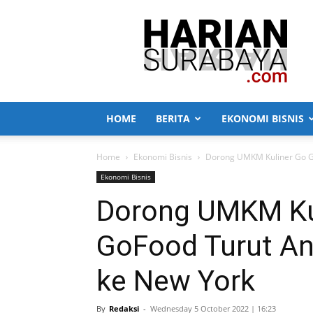
Harian
Surabaya
HOME
BERITA
EKONOMI BISNIS
Home
Ekonomi Bisnis
Dorong UMKM Kuliner Go Gl
Ekonomi Bisnis
Dorong UMKM Kul
GoFood Turut An
ke New York
By
Redaksi
-
Wednesday 5 October 2022 | 16:23