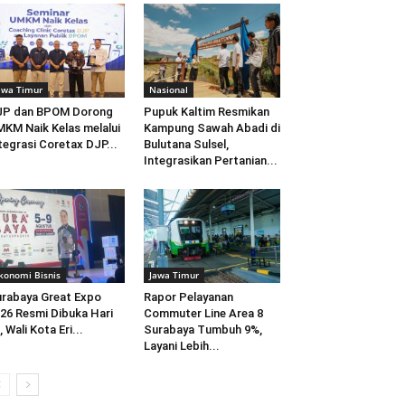
awa Timur
Nasional
JP dan BPOM Dorong
Pupuk Kaltim Resmikan
KM Naik Kelas melalui
Kampung Sawah Abadi di
tegrasi Coretax DJP...
Bulutana Sulsel,
Integrasikan Pertanian...
konomi Bisnis
Jawa Timur
rabaya Great Expo
Rapor Pelayanan
26 Resmi Dibuka Hari
Commuter Line Area 8
i, Wali Kota Eri...
Surabaya Tumbuh 9%,
Layani Lebih...