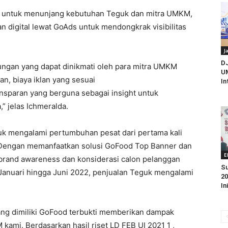
an untuk menunjang kebutuhan Teguk dan mitra UMKM,
 digital lewat GoAds untuk mendongkrak visibilitas
J
D
gan yang dapat dinikmati oleh para mitra UMKM
UM
an, biaya iklan yang sesuai
In
ansparan yang berguna sebagai insight untuk
,” jelas Ichmeralda.
uk mengalami pertumbuhan pesat dari pertama kali
 Dengan memanfaatkan solusi GoFood Top Banner dan
E
 brand awareness dan konsiderasi calon pelanggan
Su
Januari hingga Juni 2022, penjualan Teguk mengalami
20
In
r yang dimiliki GoFood terbukti memberikan dampak
kami. Berdasarkan hasil riset LD FEB UI 2021 1 ,