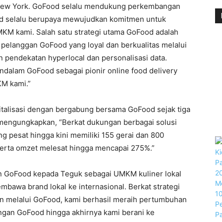
 New York. GoFood selalu mendukung perkembangan
od selalu berupaya mewujudkan komitmen untuk
MKM kami. Salah satu strategi utama GoFood adalah
langgan GoFood yang loyal dan berkualitas melalui
n pendekatan hyperlocal dan personalisasi data.
dalam GoFood sebagai pionir online food delivery
KM kami.”
italisasi dengan bergabung bersama GoFood sejak tiga
 mengungkapkan, “Berkat dukungan berbagai solusi
g pesat hingga kini memiliki 155 gerai dan 800
 serta omzet melesat hingga mencapai 275%.”
an GoFood kepada Teguk sebagai UMKM kuliner lokal
awa brand lokal ke internasional. Berkat strategi
n melalui GoFood, kami berhasil meraih pertumbuhan
engan GoFood hingga akhirnya kami berani ke