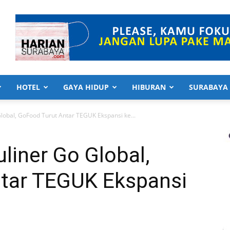
HOTEL
GAYA HIDUP
HIBURAN
SURABAYA
obal, GoFood Turut Antar TEGUK Ekspansi ke...
iner Go Global,
tar TEGUK Ekspansi