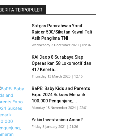
BERITA TERPOPULER
Satgas Pamrahwan Yonif
Raider 500/Sikatan Kawal Tali
Asih Panglima TNI
Wednesday 2 December 2020 | 09:34
KAI Daop 8 Surabaya Siap
Operasikan 58 Lokomotif dan
417 Kereta...
Thursday 13 March 2025 | 12:16
BaPE: Baby Kids and Parents
Expo 2024 Sukses Menarik
100.000 Pengunjung,...
Monday 18 November 2024 | 22:01
Yakin Investasimu Aman?
Friday 8 January 2021 | 21:26