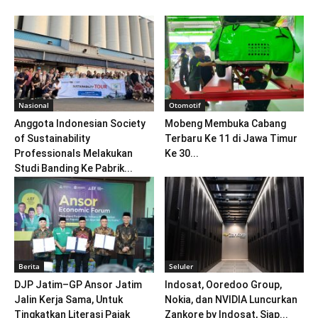
Nasional
Otomotif
Anggota Indonesian Society
Mobeng Membuka Cabang
of Sustainability
Terbaru Ke 11 di Jawa Timur
Professionals Melakukan
Ke 30...
Studi Banding Ke Pabrik...
Berita
Seluler
DJP Jatim–GP Ansor Jatim
Indosat, Ooredoo Group,
Jalin Kerja Sama, Untuk
Nokia, dan NVIDIA Luncurkan
Tingkatkan Literasi Pajak
Zankore by Indosat, Siap...