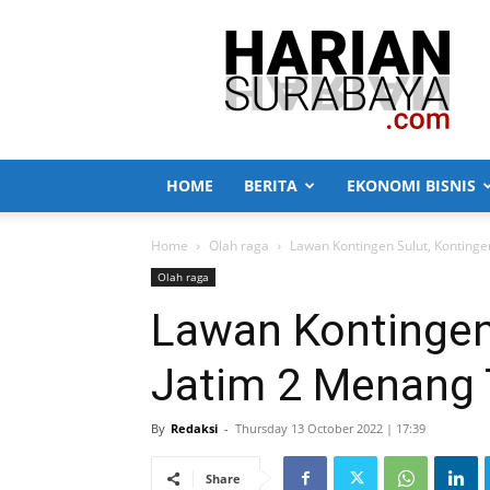
Harian
Surabaya
HOME
BERITA
EKONOMI BISNIS
Home
Olah raga
Lawan Kontingen Sulut, Kontinge
Olah raga
Lawan Kontingen
Jatim 2 Menang 
By
Redaksi
-
Thursday 13 October 2022 | 17:39
Share