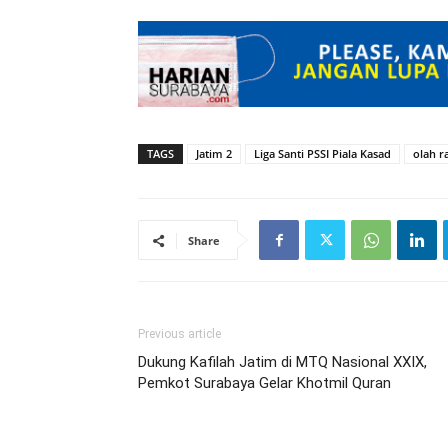
TAGS
Jatim 2
Liga Santi PSSI Piala Kasad
olah r
Share
Previous article
Dukung Kafilah Jatim di MTQ Nasional XXIX,
Pemkot Surabaya Gelar Khotmil Quran