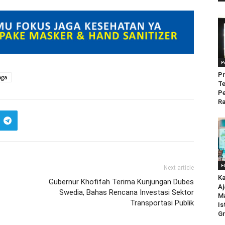
P
Pr
aga
Te
P
Ra
E
Next article
Ka
Gubernur Khofifah Terima Kunjungan Dubes
Aj
Swedia, Bahas Rencana Investasi Sektor
M
Transportasi Publik
Is
Gr