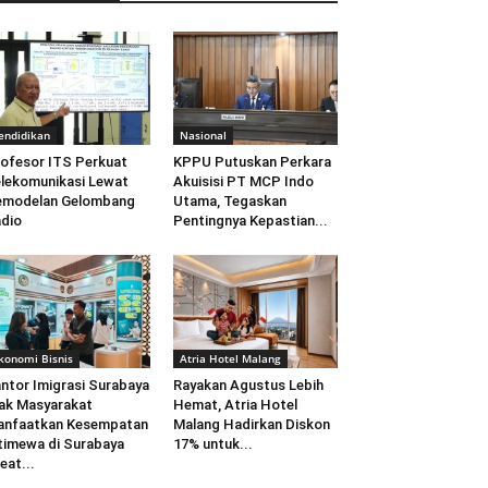
endidikan
Nasional
ofesor ITS Perkuat
KPPU Putuskan Perkara
lekomunikasi Lewat
Akuisisi PT MCP Indo
emodelan Gelombang
Utama, Tegaskan
dio
Pentingnya Kepastian...
konomi Bisnis
Atria Hotel Malang
ntor Imigrasi Surabaya
Rayakan Agustus Lebih
ak Masyarakat
Hemat, Atria Hotel
anfaatkan Kesempatan
Malang Hadirkan Diskon
timewa di Surabaya
17% untuk...
eat...