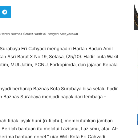
i Harap Baznas Selalu Hadir di Tengah Masyarakat
 Surabaya Eri Cahyadi menghadiri Harlah Badan Amil
n Asri Barat X No 19, Selasa, (25/10). Hadir pula Wakil
tim, MUI Jatim, PCNU, Forkopimda, dan jajaran Kepala
ahyadi berharap Baznas Kota Surabaya bisa selalu hadir
ngin Baznas Surabaya menjadi bapak dari lembaga –
h tidak layak huni (rutilahu), membutuhkan jamban
Berilah bantuan itu melalui Lazismu, Lazismu, atau Al-
nerima bantuan dobel,” ujar Wali Kota Eri Cahyadi.