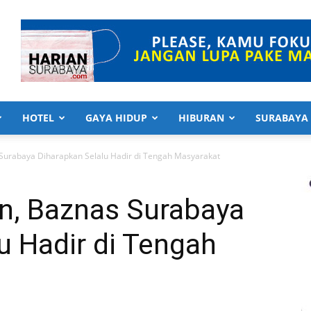
HOTEL
GAYA HIDUP
HIBURAN
SURABAYA
 Surabaya Diharapkan Selalu Hadir di Tengah Masyarakat
un, Baznas Surabaya
u Hadir di Tengah