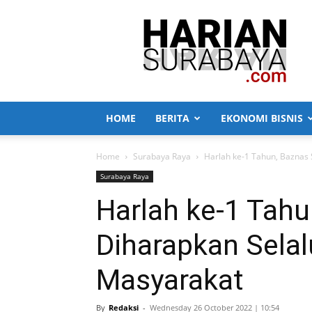
Harian
Surabaya
HOME
BERITA
EKONOMI BISNIS
Home
Surabaya Raya
Harlah ke-1 Tahun, Baznas
Surabaya Raya
Harlah ke-1 Tah
Diharapkan Selal
Masyarakat
By
Redaksi
-
Wednesday 26 October 2022 | 10:54