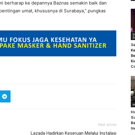
ami berharap ke depannya Baznas semakin baik dan
pentingan umat, khususnya di Surabaya,” pungkas
S
S
S
Ke
Be
Ki
Co
H
Ho
Su
Ba
Next article
In
Lazada Hadirkan Keseruan Melalui Instalasi