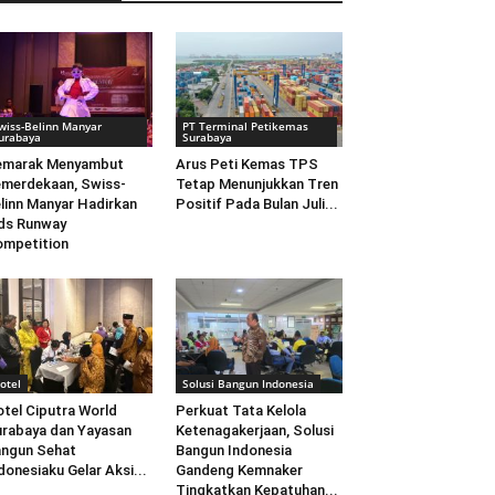
wiss-Belinn Manyar
PT Terminal Petikemas
urabaya
Surabaya
emarak Menyambut
Arus Peti Kemas TPS
merdekaan, Swiss-
Tetap Menunjukkan Tren
linn Manyar Hadirkan
Positif Pada Bulan Juli...
ds Runway
mpetition
otel
Solusi Bangun Indonesia
tel Ciputra World
Perkuat Tata Kelola
rabaya dan Yayasan
Ketenagakerjaan, Solusi
ngun Sehat
Bangun Indonesia
donesiaku Gelar Aksi...
Gandeng Kemnaker
Tingkatkan Kepatuhan...