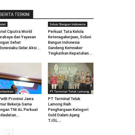
BERITA TERKINI
otel
Solusi Bangun Indonesia
tel Ciputra World
Perkuat Tata Kelola
rabaya dan Yayasan
Ketenagakerjaan, Solusi
ngun Sehat
Bangun Indonesia
donesiaku Gelar Aksi...
Gandeng Kemnaker
Tingkatkan Kepatuhan...
erbankan
PT Terminal Teluk Lamong
wBI Provinsi Jawa
PT Terminal Teluk
mur Bekerja Sama
Lamong Raih
ngan TNI AL Perkuat
Penghargaan Kategori
daulatan...
Gold Dalam Ajang
TJSL...