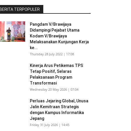
BERITA TERPOPULER
Pangdam V/Brawijaya
Didampingi Pejabat Utama
Kodam V/Brawijaya
Melaksanakan Kunjungan Kerja
ke...
Thursday 28 July 2022 | 17:08
Kinerja Arus Petikemas TPS
Tetap Positif, Selaras
Pelaksanaan Program
Transformasi
Wednesday 20 May 2026 | 07:04
Perluas Jejaring Global, Unusa
Jalin Kemitraan Strategis
dengan Kampus Informatika
Jepang
Friday 31 July 2026 | 14:45