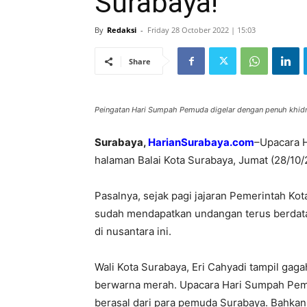
Surabaya!
By
Redaksi
-
Friday 28 October 2022 | 15:03
Share
Peingatan Hari Sumpah Pemuda digelar dengan penuh khidm
Surabaya,
HarianSurabaya.com
–Upacara 
halaman Balai Kota Surabaya, Jumat (28/10
Pasalnya, sejak pagi jajaran Pemerintah K
sudah mendapatkan undangan terus berdata
di nusantara ini.
Wali Kota Surabaya, Eri Cahyadi tampil g
berwarna merah. Upacara Hari Sumpah Pemu
berasal dari para pemuda Surabaya. Bahkan