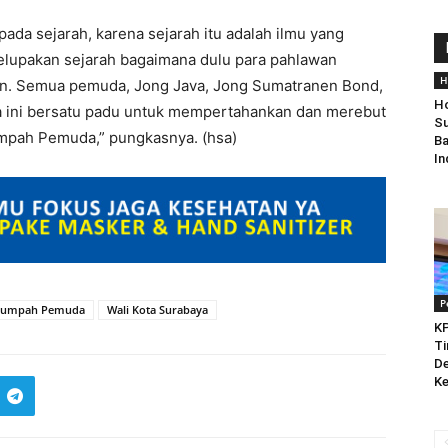
pada sejarah, karena sejarah itu adalah ilmu yang
melupakan sejarah bagaimana dulu para pahlawan
H
. Semua pemuda, Jong Java, Jong Sumatranen Bond,
Ho
 ini bersatu padu untuk mempertahankan dan merebut
Su
mpah Pemuda,” pungkasnya. (hsa)
Ba
In
P
Sumpah Pemuda
Wali Kota Surabaya
KP
Ti
De
Ke