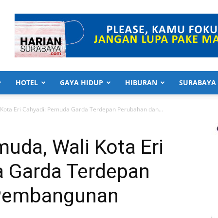
HOTEL
GAYA HIDUP
HIBURAN
SURABAYA
Kota Eri Cahyadi: Pemuda Garda Terdepan Perubahan dan...
uda, Wali Kota Eri
 Garda Terdepan
 Pembangunan