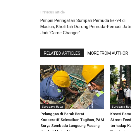
Previous article
Pimpin Peringatan Sumpah Pemuda ke-94 di
Madiun, Khofifah Dorong Pemuda-Pemudi Jat
Jadi ‘Game Changer’
RELATED ARTICLES
MORE FROM AUTHOR
Surabaya Raya
Surabaya Ra
Pelanggan di Perak Barat
Kreasi Pem
Kooperatif Selesaikan Tagihan, PAM
Street Feed
Surya Sembada Langsung Pasang
terhadap Ku