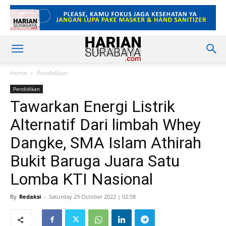
Home
Pendidikan
Pendidikan
Tawarkan Energi Listrik
Alternatif Dari limbah Whey
Dangke, SMA Islam Athirah
Bukit Baruga Juara Satu
Lomba KTI Nasional
By
Redaksi
-
Saturday 29 October 2022 | 02:58