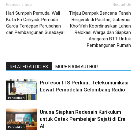
Previous article
Next article
Hari Sumpah Pemuda, Wali
Tinjau Dampak Bencana Tanah
Kota Eri Cahyadi: Pemuda
Bergerak di Pacitan, Gubernur
Garda Terdepan Perubahan
Khofifah Koordinasikan Lahan
dan Pembangunan Surabaya!
Relokasi Warga dan Siapkan
Anggaran BTT Untuk
Pembangunan Rumah
RELATED ARTICLES
MORE FROM AUTHOR
Profesor ITS Perkuat Telekomunikasi
Lewat Pemodelan Gelombang Radio
Pendidikan
Unusa Siapkan Redesain Kurikulum
untuk Cetak Pembelajar Sejati di Era
AI
Pendidikan