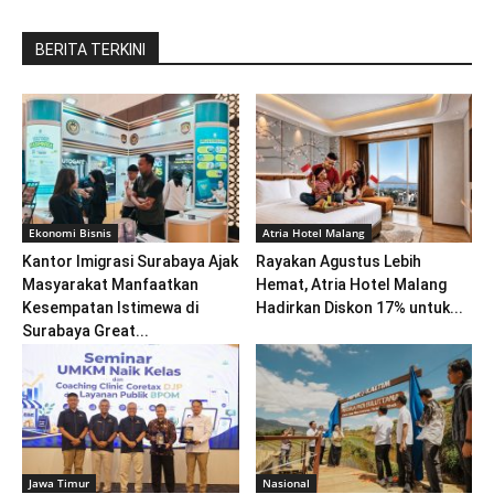
BERITA TERKINI
Ekonomi Bisnis
Atria Hotel Malang
Kantor Imigrasi Surabaya Ajak
Rayakan Agustus Lebih
Masyarakat Manfaatkan
Hemat, Atria Hotel Malang
Kesempatan Istimewa di
Hadirkan Diskon 17% untuk...
Surabaya Great...
Jawa Timur
Nasional