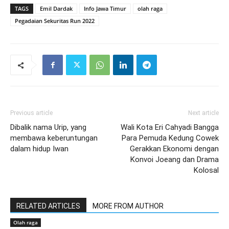
TAGS
Emil Dardak
Info Jawa Timur
olah raga
Pegadaian Sekuritas Run 2022
Previous article
Next article
Dibalik nama Urip, yang
Wali Kota Eri Cahyadi Bangga
membawa keberuntungan
Para Pemuda Kedung Cowek
dalam hidup Iwan
Gerakkan Ekonomi dengan
Konvoi Joeang dan Drama
Kolosal
RELATED ARTICLES
MORE FROM AUTHOR
Olah raga