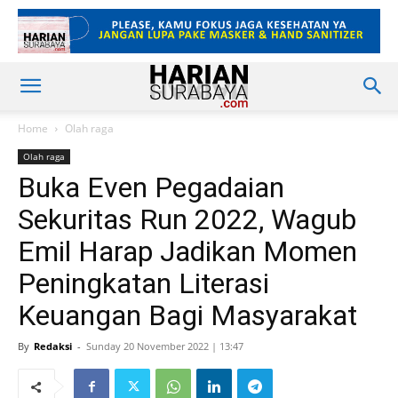
Home
Olah raga
Olah raga
Buka Even Pegadaian
Sekuritas Run 2022, Wagub
Emil Harap Jadikan Momen
Peningkatan Literasi
Keuangan Bagi Masyarakat
By
Redaksi
-
Sunday 20 November 2022 | 13:47