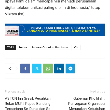
upaya kami dalam mencapai visi menjadi perusahaan
digital telekomunikasi paling dipilih di Indonesia,
” tutup
Vikram.(ist)
TAGS
berita
Indosat Ooredoo Hutchison
IOH
Previous article
Next article
ASTON Inn Gresik Pecahkan
Gubernur Khofifah :
Rekor MURI, Pepes Bandeng
Penyegaran Organisasi
Terpanjang Se-Dunia dan Se-
Merupakan Kebutuhan