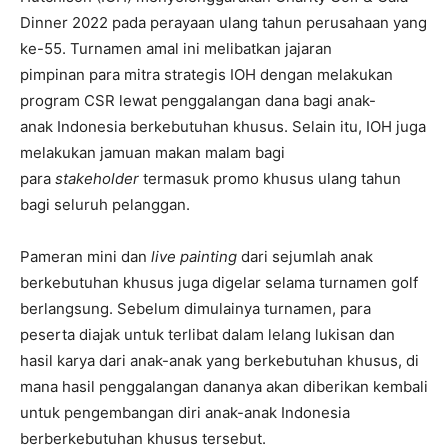
Dinner 2022 pada perayaan ulang tahun perusahaan yang
ke-55.
T
urnamen amal ini
melibatkan
jajaran
pimpinan
para mitra strategis IOH dengan
melakukan
program CSR lewat penggalangan dana
bagi
anak-
anak
Indonesia
berkebutuhan khusus
. Selain itu, IOH juga
melakukan
jamuan makan malam
bagi
para
stakeholder
termasuk
prom
o khusus
ulang tahun
bagi seluruh
pelanggan
.
P
ameran mini dan
live painting
dari sejumlah anak
berkebutuhan khusus
juga digelar selama
turnamen golf
berlangsung.
Sebelum dimulainya turnamen, para
peserta diajak untuk terlibat dalam
lelang lukisan
dan
hasil karya
dari anak
-anak
yang berkebutuhan khusus
, di
mana h
asil penggalangan dana
nya akan
diberikan
kembali
untuk pengembangan diri
anak
-anak Indonesia
ber
berkebutuhan khusus tersebut.