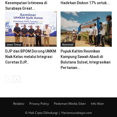
Kesempatan Istimewa di
Hadirkan Diskon 17% untuk...
Surabaya Great...
Jawa Timur
Nasional
DJP dan BPOM Dorong UMKM
Pupuk Kaltim Resmikan
Naik Kelas melalui Integrasi
Kampung Sawah Abadi di
Coretax DJP...
Bulutana Sulsel, Integrasikan
Pertanian...
Redaksi
Privacy Policy
Pedoman Media Siber
Info Iklan
© Hak Cipta Dilindungi | Hariansurabaya.com