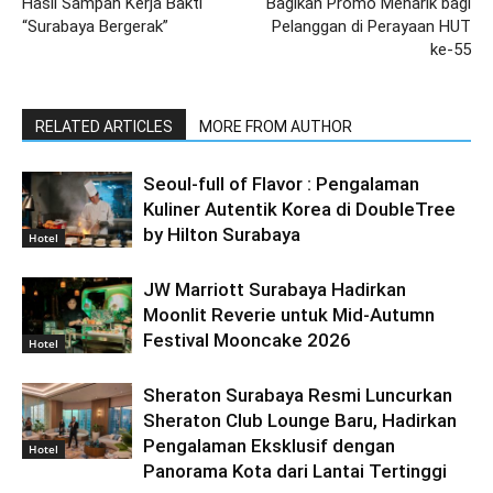
Hasil Sampah Kerja Bakti
Bagikan Promo Menarik bagi
“Surabaya Bergerak”
Pelanggan di Perayaan HUT
ke-55
RELATED ARTICLES
MORE FROM AUTHOR
Seoul-full of Flavor : Pengalaman
Kuliner Autentik Korea di DoubleTree
by Hilton Surabaya
Hotel
JW Marriott Surabaya Hadirkan
Moonlit Reverie untuk Mid-Autumn
Festival Mooncake 2026
Hotel
Sheraton Surabaya Resmi Luncurkan
Sheraton Club Lounge Baru, Hadirkan
Pengalaman Eksklusif dengan
Hotel
Panorama Kota dari Lantai Tertinggi