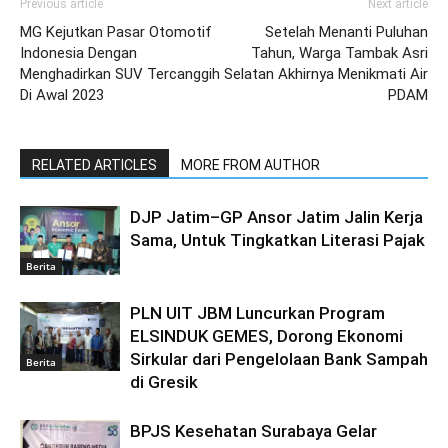
Previous article
Next article
MG Kejutkan Pasar Otomotif
Setelah Menanti Puluhan
Indonesia Dengan
Tahun, Warga Tambak Asri
Menghadirkan SUV Tercanggih
Selatan Akhirnya Menikmati Air
Di Awal 2023
PDAM
RELATED ARTICLES
MORE FROM AUTHOR
DJP Jatim–GP Ansor Jatim Jalin Kerja
Sama, Untuk Tingkatkan Literasi Pajak
Berita
PLN UIT JBM Luncurkan Program
ELSINDUK GEMES, Dorong Ekonomi
Sirkular dari Pengelolaan Bank Sampah
Berita
di Gresik
BPJS Kesehatan Surabaya Gelar