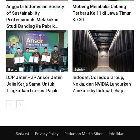
Anggota Indonesian Society
Mobeng Membuka Cabang
of Sustainability
Terbaru Ke 11 di Jawa Timur
Professionals Melakukan
Ke 30...
Studi Banding Ke Pabrik...
Berita
Seluler
DJP Jatim–GP Ansor Jatim
Indosat, Ooredoo Group,
Jalin Kerja Sama, Untuk
Nokia, dan NVIDIA Luncurkan
Tingkatkan Literasi Pajak
Zankore by Indosat, Siap...
Redaksi
Privacy Policy
Pedoman Media Siber
Info Iklan